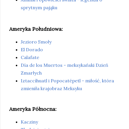
sprytnym pająku
Ameryka Południowa:
Jezioro Smoły
El Dorado
Calafate
Día de los Muertos - meksykański Dzień
Zmarłych
Iztaccíhuatl i Popocatépetl - miłość,
która
zmieniła krajobraz Meksyku
Ameryka Północna:
Kacziny