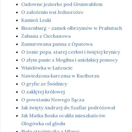
Cudowne jeziorko pod Grunwaldem
O założeniu wsi Jednorożec
Kamień Leski
Riesenburg - zamek olbrzymów w Prabutach
Żabusia z Ciechanowa
Zamurowana panna z Opatowa
O żonie popa, starej cerkwi i świętej krynicy
O złym panie z Mogilna i anielskiej pomocy
Wisielówka w Łańcucie
Nawiedzona karczma w Raciborzu
O gryfie ze Świdnicy
O zaklętej królowej
O powstaniu Nowego Sącza
Jak święty Andrzej do Szaflar podróżował
Jak Matka Boska ocaliła mieszkańców
Głogówka od głodu
Biała strażniczka z Mławy