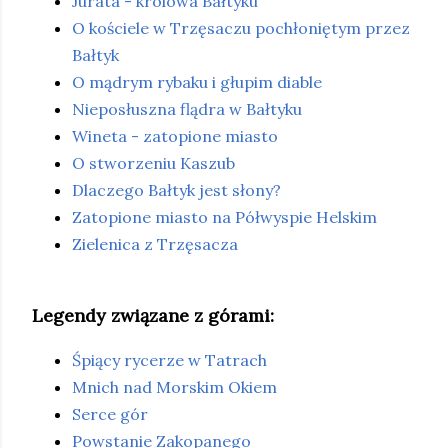
Jurata - królowa Bałtyku
O kościele w Trzęsaczu pochłoniętym przez
Bałtyk
O mądrym rybaku i głupim diable
Nieposłuszna flądra w Bałtyku
Wineta - zatopione miasto
O stworzeniu Kaszub
Dlaczego Bałtyk jest słony?
Zatopione miasto na Półwyspie Helskim
Zielenica z Trzęsacza
Legendy związane z górami:
Śpiący rycerze w Tatrach
Mnich nad Morskim Okiem
Serce gór
Powstanie Zakopanego