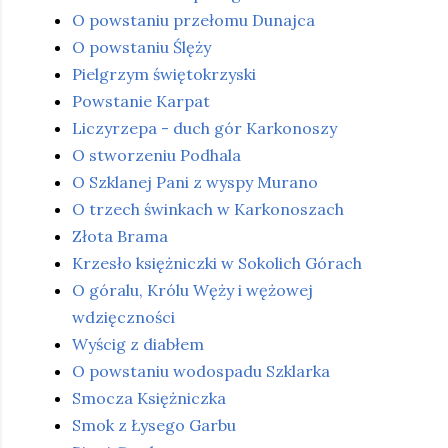
O powstaniu przełomu Dunajca
O powstaniu Ślęży
Pielgrzym świętokrzyski
Powstanie Karpat
Liczyrzepa - duch gór Karkonoszy
O stworzeniu Podhala
O Szklanej Pani z wyspy Murano
O trzech świnkach w Karkonoszach
Złota Brama
Krzesło księżniczki w Sokolich Górach
O góralu, Królu Węży i wężowej
wdzięczności
Wyścig z diabłem
O powstaniu wodospadu Szklarka
Smocza Księżniczka
Smok z Łysego Garbu