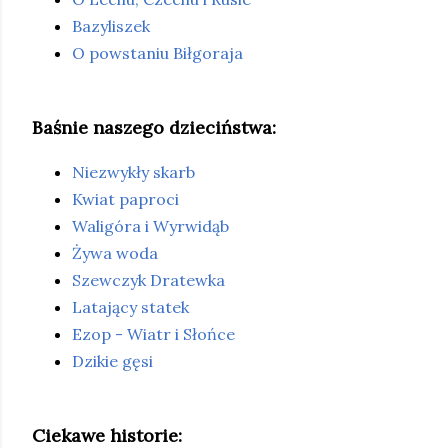
Bazyliszek
O powstaniu Biłgoraja
Baśnie naszego dzieciństwa:
Niezwykły skarb
Kwiat paproci
Waligóra i Wyrwidąb
Żywa woda
Szewczyk Dratewka
Latający statek
Ezop - Wiatr i Słońce
Dzikie gęsi
Ciekawe historie: