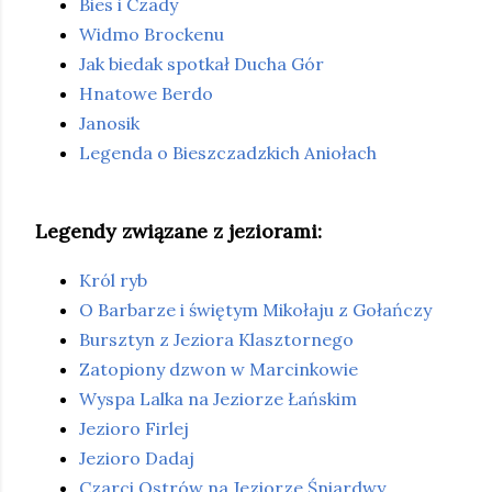
Bies i Czady
Widmo Brockenu
Jak biedak spotkał Ducha Gór
Hnatowe Berdo
Janosik
Legenda o Bieszczadzkich Aniołach
Legendy związane z jeziorami:
Król ryb
O Barbarze i świętym Mikołaju z Gołańczy
Bursztyn z Jeziora Klasztornego
Zatopiony dzwon w Marcinkowie
Wyspa Lalka na Jeziorze Łańskim
Jezioro Firlej
Jezioro Dadaj
Czarci Ostrów na Jeziorze Śniardwy