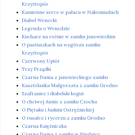
Krzyżtopór
Kamienne serce w pałacu w Nakomiadach
Diabeł Wenecki
Legenda o Wenedzie
Kucharz na rożnie w zamku janowieckim
O pastuszkach na wzgórzu zamku
Krzyżtopór
Czerwony Upiór
Trzy Prządki
Czarna Dama z janowieckiego zamku
Kasztelanka Małgorzata z zamku Grodno
Szafraniec i diabelski kogut
O chciwej Annie z zamku Czocha
O Piętaku i Jaskini Ostrężnickiej
O rusałce i rycerzu z zamku Grodno
Czarna Księżniczka
Czarna Dama z zamku w Niedzicy