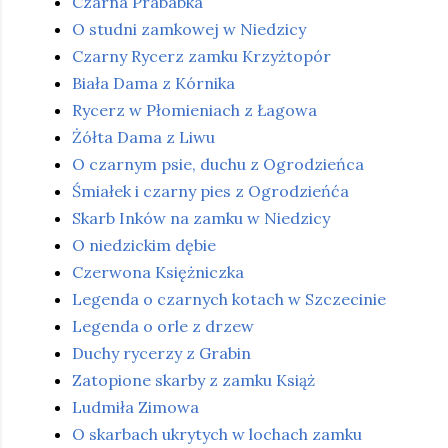
Czarna Prababka
O studni zamkowej w Niedzicy
Czarny Rycerz zamku Krzyżtopór
Biała Dama z Kórnika
Rycerz w Płomieniach z Łagowa
Żółta Dama z Liwu
O czarnym psie, duchu z Ogrodzieńca
Śmiałek i czarny pies z Ogrodzieńća
Skarb Inków na zamku w Niedzicy
O niedzickim dębie
Czerwona Księżniczka
Legenda o czarnych kotach w Szczecinie
Legenda o orle z drzew
Duchy rycerzy z Grabin
Zatopione skarby z zamku Książ
Ludmiła Zimowa
O skarbach ukrytych w lochach zamku