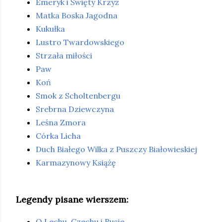
Emeryk i Święty Krzyż
Matka Boska Jagodna
Kukułka
Lustro Twardowskiego
Strzała miłości
Paw
Koń
Smok z Scholtenbergu
Srebrna Dziewczyna
Leśna Zmora
Córka Licha
Duch Białego Wilka z Puszczy Białowieskiej
Karmazynowy Książę
Legendy pisane wierszem:
O Lechu, Czechu i Rusie