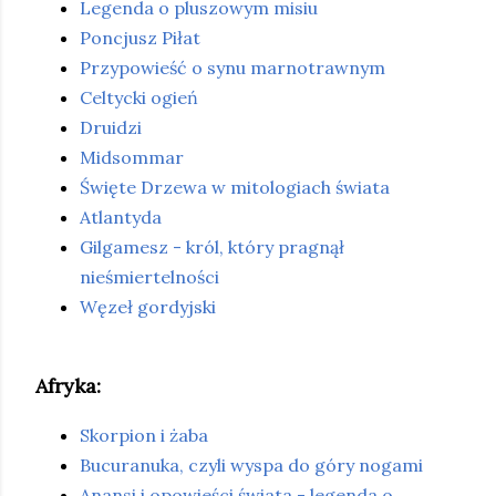
Legenda o pluszowym misiu
Poncjusz Piłat
Przypowieść o synu marnotrawnym
Celtycki ogień
Druidzi
Midsommar
Święte Drzewa w mitologiach świata
Atlantyda
Gilgamesz - król, który pragnął
nieśmiertelności
Węzeł gordyjski
Afryka:
Skorpion i żaba
Bucuranuka, czyli wyspa do góry nogami
Anansi i opowieści świata - legenda o