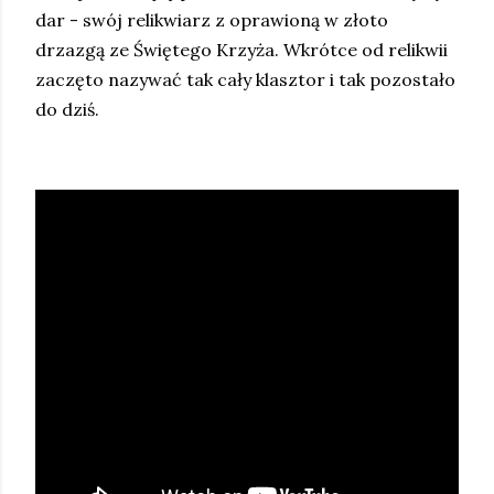
dar - swój relikwiarz z oprawioną w złoto
drzazgą ze Świętego Krzyża. Wkrótce od relikwii
zaczęto nazywać tak cały klasztor i tak pozostało
do dziś.