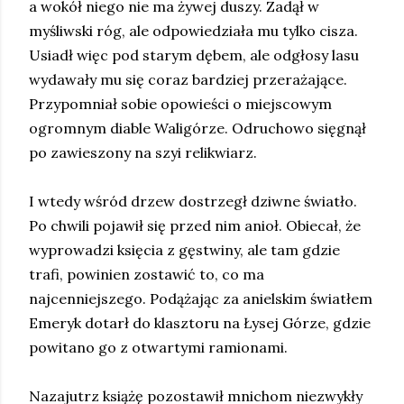
a wokół niego nie ma żywej duszy. Zadął w
myśliwski róg, ale odpowiedziała mu tylko cisza.
Usiadł więc pod starym dębem, ale odgłosy lasu
wydawały mu się coraz bardziej przerażające.
Przypomniał sobie opowieści o miejscowym
ogromnym diable Waligórze. Odruchowo sięgnął
po zawieszony na szyi relikwiarz.
I wtedy wśród drzew dostrzegł dziwne światło.
Po chwili pojawił się przed nim anioł. Obiecał, że
wyprowadzi księcia z gęstwiny, ale tam gdzie
trafi, powinien zostawić to, co ma
najcenniejszego. Podążając za anielskim światłem
Emeryk dotarł do klasztoru na Łysej Górze, gdzie
powitano go z otwartymi ramionami.
Nazajutrz książę pozostawił mnichom niezwykły