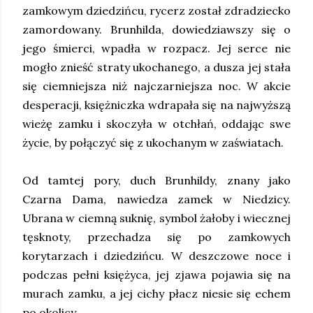
zamkowym dziedzińcu, rycerz został zdradziecko
zamordowany. Brunhilda, dowiedziawszy się o
jego śmierci, wpadła w rozpacz. Jej serce nie
mogło znieść straty ukochanego, a dusza jej stała
się ciemniejsza niż najczarniejsza noc. W akcie
desperacji, księżniczka wdrapała się na najwyższą
wieżę zamku i skoczyła w otchłań, oddając swe
życie, by połączyć się z ukochanym w zaświatach.
Od tamtej pory, duch Brunhildy, znany jako
Czarna Dama, nawiedza zamek w Niedzicy.
Ubrana w ciemną suknię, symbol żałoby i wiecznej
tęsknoty, przechadza się po zamkowych
korytarzach i dziedzińcu. W deszczowe noce i
podczas pełni księżyca, jej zjawa pojawia się na
murach zamku, a jej cichy płacz niesie się echem
po okolicy.