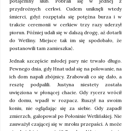
potajemny ślub. Pobrali się w jednej z
przydrożnych cerkwi. Cudem uniknęli wtedy
śmierci, gdyż rozpętała się potężna burza i w
trakcie ceremonii w cerkiew trzy razy uderzył
piorun. Później udali się w dalszą drogę, aż dotarli
do Wetliny. Miejsce tak im się spodobało, że
postanowili tam zamieszkać.
Jednak szczęście młodej pary nie trwało długo.
Pewnego dnia, gdy Hnat udał się na polowanie, na
ich dom napali zbójnicy. Zrabowali co się dało, a
resztę podpalili. Justyna niestety została
uwięziona w płonącej chacie. Gdy rycerz wrócił
do domu, wpadł w rozpacz. Ruszył na swoim
koniu, nie oglądając się za siebie. Gdy zapadł
zmierzch, galopował po Połoninie Wetlińskiej. Nie
zauważył czającej się w mroku przepaści. A może