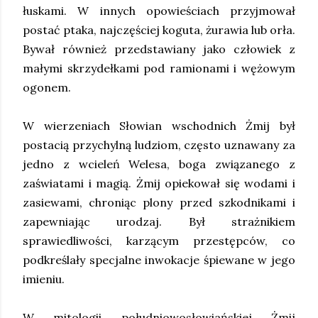
łuskami. W innych opowieściach przyjmował
postać ptaka, najczęściej koguta, żurawia lub orła.
Bywał również przedstawiany jako człowiek z
małymi skrzydełkami pod ramionami i wężowym
ogonem.
W wierzeniach Słowian wschodnich Żmij był
postacią przychylną ludziom, często uznawany za
jedno z wcieleń Welesa, boga związanego z
zaświatami i magią. Żmij opiekował się wodami i
zasiewami, chroniąc plony przed szkodnikami i
zapewniając urodzaj. Był strażnikiem
sprawiedliwości, karzącym przestępców, co
podkreślały specjalne inwokacje śpiewane w jego
imieniu.
W mitologii południowosłowiańskiej Żmij