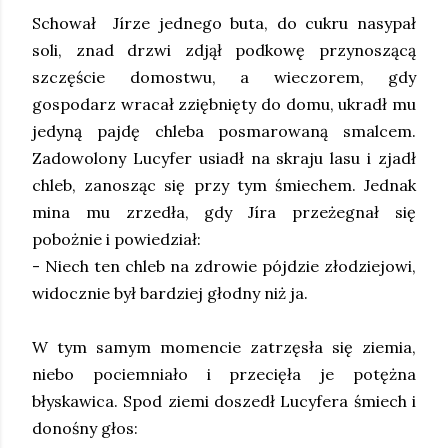
Schował Jírze jednego buta, do cukru nasypał
soli, znad drzwi zdjął podkowę przynoszącą
szczęście domostwu, a wieczorem, gdy
gospodarz wracał zziębnięty do domu, ukradł mu
jedyną pajdę chleba posmarowaną smalcem.
Zadowolony Lucyfer usiadł na skraju lasu i zjadł
chleb, zanosząc się przy tym śmiechem. Jednak
mina mu zrzedła, gdy
Jíra przeżegnał się
pobożnie i powiedział:
- Niech ten chleb na zdrowie pójdzie złodziejowi,
widocznie był bardziej głodny niż ja.
W tym samym momencie zatrzęsła się ziemia,
niebo pociemniało i przecięła je potężna
błyskawica. Spod ziemi doszedł Lucyfera śmiech i
donośny głos: