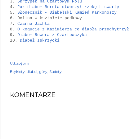
3.
Skrzypek na Czartowym Polu
4.
Jak diabeł Boruta utworzył rzekę Liswartę
5.
Słonecznik - Diabelski Kamień Karkonoszy
6. Dolina w kształcie podkowy
7.
Czarna Jachta
8.
O kogucie z Kazimierza co diabła przechytrzył
9.
Diabeł Rewera z Czartowczyka
10.
Diabeł Iskrzycki
Udostępnij
Etykiety:
diabeł
góry
Sudety
KOMENTARZE