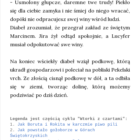
- Usmolony głupcze, daremne twe trudy! Piekło
się dla ciebie zamyka i nie śmiej do niego wracać,
dopóki nie odpracujesz swej winy wśród ludzi.
Diabeł zrozumiał, że przegrał zakład ze świętym
Marcinem.
Jíra żył odtąd spokojnie, a Lucyfer
musiał odpokutować swe winy.
Na koniec wściekły diabeł wziął podkowę, którą
ukradł gospodarzowi i poleciał na pobliski Pekelski
vrch. Ze złością cisnął podkowę w dół, a ta odbiła
się w ziemi, tworząc dolinę, którą możemy
podziwiać po dziś dzień.
Legenda jest częścią cyklu "Wtorki z czartami":
1.
Jak Boruta i Rokita w karczmie piwo pili
2.
Jak powstało gołoborze w Górach
Świętokrzyskich