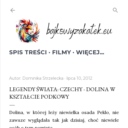
Przejdź do głównej zawartości
SPIS TREŚCI
FILMY
WIĘCEJ…
Autor:
Dominika Strzelecka
lipca 10, 2012
LEGENDY ŚWIATA: CZECHY - DOLINA W
KSZTAŁCIE PODKOWY
Dolina, w której leży niewielka osada Peklo, nie
zawsze wyglądała tak jak dzisiaj, choć niewiele
osób o tym pamięta.