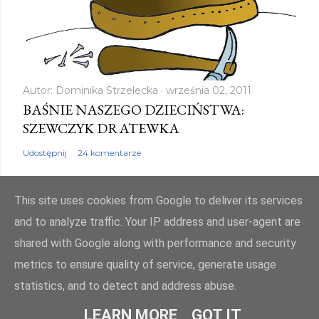
Autor:
Dominika Strzelecka
września 02, 2011
BAŚNIE NASZEGO DZIECIŃSTWA:
SZEWCZYK DRATEWKA
Udostępnij
24 komentarze
This site uses cookies from Google to deliver its services
and to analyze traffic. Your IP address and user-agent are
shared with Google along with performance and security
Obsługiwane przez usługę Blogger
metrics to ensure quality of service, generate usage
Autor obrazów motywu:
Mae Burke
statistics, and to detect and address abuse.
© bajkowyzakatek.eu 2010 - 2024. Wszelkie prawa zastrzeżone
LEARN MORE
GOT IT