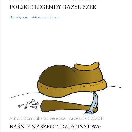
POLSKIE LEGENDY: BAZYLISZEK
o
m
Udostępnij
44 komentarze
e
n
t
a
r
z
Autor:
Dominika Strzelecka
września 02, 2011
BAŚNIE NASZEGO DZIECIŃSTWA: