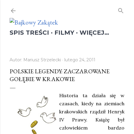
Przejdź do głównej zawartości
SPIS TREŚCI
FILMY
WIĘCEJ…
Autor:
Mariusz Strzelecki
lutego 24, 2011
POLSKIE LEGENDY: ZACZAROWANE
GOŁĘBIE W KRAKOWIE
Historia ta działa się w
czasach, kiedy na ziemiach
krakowskich rządził Henryk
IV Prawy. Książę był
człowiekiem bardzo