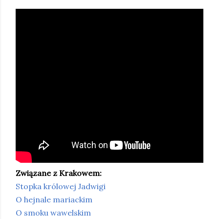
Związane z Krakowem:
Stopka królowej Jadwigi
O hejnale mariackim
O smoku wawelskim