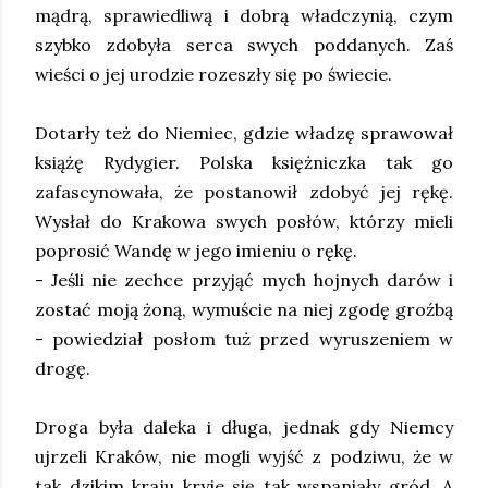
mądrą, sprawiedliwą i dobrą władczynią, czym
szybko zdobyła serca swych poddanych. Zaś
wieści o jej urodzie rozeszły się po świecie.
Dotarły też do Niemiec, gdzie władzę sprawował
książę Rydygier. Polska księżniczka tak go
zafascynowała, że postanowił zdobyć jej rękę.
Wysłał do Krakowa swych posłów, którzy mieli
poprosić Wandę w jego imieniu o rękę.
- Jeśli nie zechce przyjąć mych hojnych darów i
zostać moją żoną, wymuście na niej zgodę groźbą
- powiedział posłom tuż przed wyruszeniem w
drogę.
Droga była daleka i długa, jednak gdy Niemcy
ujrzeli Kraków, nie mogli wyjść z podziwu, że w
tak dzikim kraju kryje się tak wspaniały gród. A