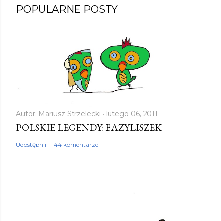
P
POPULARNE POSTY
r
z
e
ś
l
i
j
k
Autor:
Mariusz Strzelecki
lutego 06, 2011
POLSKIE LEGENDY: BAZYLISZEK
o
m
Udostępnij
44 komentarze
e
n
t
a
r