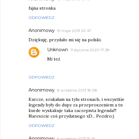
fajna stronka
ODPOWIEDZ
Anonimowy
19 maja 2013 20:47
Dziękuję, przydało mi się na polski.
Unknown
11 stycznia 2020 17:28
Mi też
ODPOWIEDZ
Anonimowy
8 września 2013 18:08
Kurcze, szukałam na tylu stronach, i wszystkie
legendy były do dupy za przeproszeniem a tu
kurde wyskakuje taka zaczepista legenda!!!
Nareszcie coś przydatnego xD... Pozdro;)
ODPOWIEDZ
Anonimowy
9 września 2013 15:29