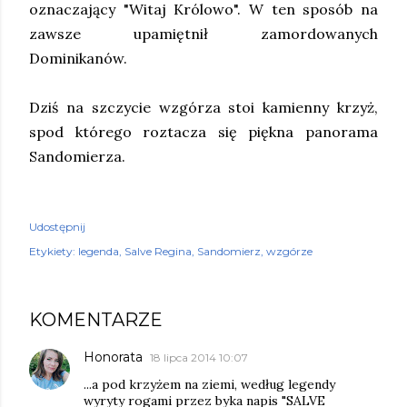
oznaczający "Witaj Królowo". W ten sposób na
zawsze upamiętnił zamordowanych
Dominikanów.
Dziś na szczycie wzgórza stoi kamienny krzyż,
spod którego roztacza się piękna panorama
Sandomierza.
Udostępnij
Etykiety:
legenda
Salve Regina
Sandomierz
wzgórze
KOMENTARZE
Honorata
18 lipca 2014 10:07
...a pod krzyżem na ziemi, według legendy
wyryty rogami przez byka napis "SALVE