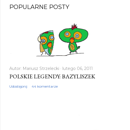
P
POPULARNE POSTY
r
z
e
ś
l
i
j
k
Autor:
Mariusz Strzelecki
lutego 06, 2011
POLSKIE LEGENDY: BAZYLISZEK
o
m
Udostępnij
44 komentarze
e
n
t
a
r