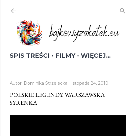
Przejdź do głównej zawartości
SPIS TREŚCI
FILMY
WIĘCEJ…
Autor:
Dominika Strzelecka
listopada 24, 2010
POLSKIE LEGENDY: WARSZAWSKA
SYRENKA