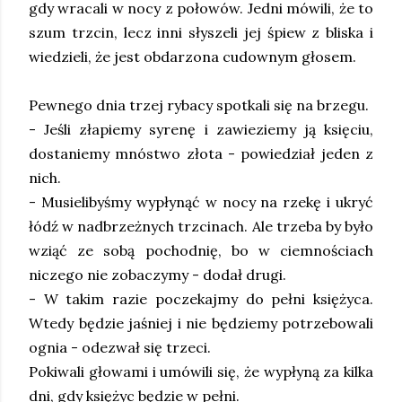
gdy wracali w nocy z połowów. Jedni mówili, że to
szum trzcin, lecz inni słyszeli jej śpiew z bliska i
wiedzieli, że jest obdarzona cudownym głosem.
Pewnego dnia trzej rybacy spotkali się na brzegu.
- Jeśli złapiemy syrenę i zawieziemy ją księciu,
dostaniemy mnóstwo złota - powiedział jeden z
nich.
- Musielibyśmy wypłynąć w nocy na rzekę i ukryć
łódź w nadbrzeżnych trzcinach. Ale trzeba by było
wziąć ze sobą pochodnię, bo w ciemnościach
niczego nie zobaczymy - dodał drugi.
- W takim razie poczekajmy do pełni księżyca.
Wtedy będzie jaśniej i nie będziemy potrzebowali
ognia - odezwał się trzeci.
Pokiwali głowami i umówili się, że wypłyną za kilka
dni, gdy księżyc będzie w pełni.