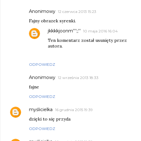
Anonimowy
12 czerwca 2013 15:23
Fajny obrazek syrenki.
jkkkkjoonm''';;''
10 maja 2016 16:04
Ten komentarz został usunięty przez
autora.
ODPOWIEDZ
Anonimowy
12 września 2013 18:33
fajne
ODPOWIEDZ
myślicielka
16 grudnia 2015 19:39
dzięki to się przyda
ODPOWIEDZ