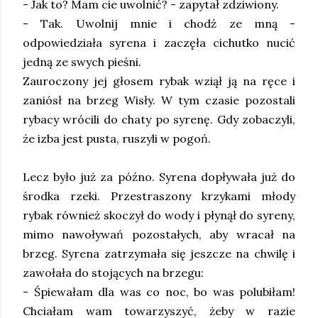
- Jak to? Mam cie uwolnić? - zapytał zdziwiony.
- Tak. Uwolnij mnie i chodź ze mną -
odpowiedziała syrena i zaczęła cichutko nucić
jedną ze swych pieśni.
Zauroczony jej głosem rybak wziął ją na ręce i
zaniósł na brzeg Wisły. W tym czasie pozostali
rybacy wrócili do chaty po syrenę. Gdy zobaczyli,
że izba jest pusta, ruszyli w pogoń.
Lecz było już za późno. Syrena dopływała już do
środka rzeki. Przestraszony krzykami młody
rybak również skoczył do wody i płynął do syreny,
mimo nawoływań pozostałych, aby wracał na
brzeg. Syrena zatrzymała się jeszcze na chwilę i
zawołała do stojących na brzegu:
- Śpiewałam dla was co noc, bo was polubiłam!
Chciałam wam towarzyszyć, żeby w razie