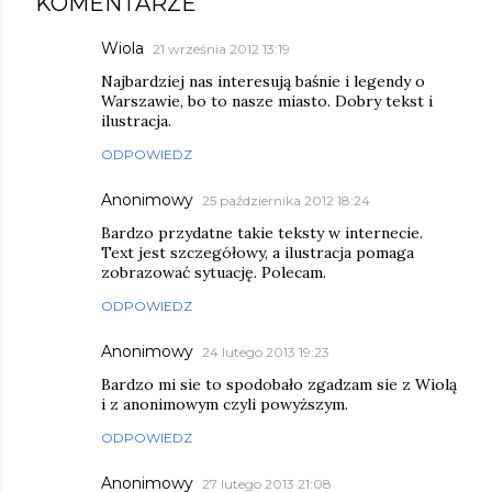
KOMENTARZE
Wiola
21 września 2012 13:19
Najbardziej nas interesują baśnie i legendy o
Warszawie, bo to nasze miasto. Dobry tekst i
ilustracja.
ODPOWIEDZ
Anonimowy
25 października 2012 18:24
Bardzo przydatne takie teksty w internecie.
Text jest szczegółowy, a ilustracja pomaga
zobrazować sytuację. Polecam.
ODPOWIEDZ
Anonimowy
24 lutego 2013 19:23
Bardzo mi sie to spodobało zgadzam sie z Wiolą
i z anonimowym czyli powyższym.
ODPOWIEDZ
Anonimowy
27 lutego 2013 21:08