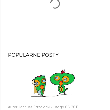
P
POPULARNE POSTY
r
z
e
ś
l
i
j
k
Autor:
Mariusz Strzelecki
lutego 06, 2011