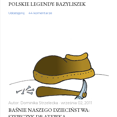
POLSKIE LEGENDY: BAZYLISZEK
o
m
Udostępnij
44 komentarze
e
n
t
a
r
z
Autor:
Dominika Strzelecka
września 02, 2011
BAŚNIE NASZEGO DZIECIŃSTWA:
SZEWCZYK DRATEWKA