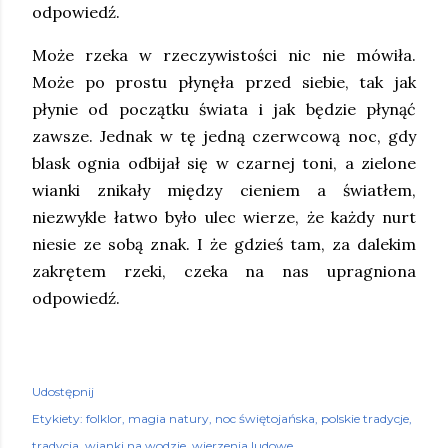
odpowiedź.
Może rzeka w rzeczywistości nic nie mówiła.
Może po prostu płynęła przed siebie, tak jak
płynie od początku świata i jak będzie płynąć
zawsze. Jednak w tę jedną czerwcową noc, gdy
blask ognia odbijał się w czarnej toni, a zielone
wianki znikały między cieniem a światłem,
niezwykle łatwo było ulec wierze, że każdy nurt
niesie ze sobą znak. I że gdzieś tam, za dalekim
zakrętem rzeki, czeka na nas upragniona
odpowiedź.
Udostępnij
Etykiety:
folklor
magia natury
noc świętojańska
polskie tradycje
tradycja
wianki na wodzie
wierzenia ludowe