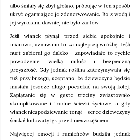
albo śmiały się zbyt głośno, próbując w ten sposób
ukryć ogarniające je zdenerwowanie. Bo z wodą i
jej wyrokami dawniej nie było żartów.
Jeśli wianek płynął przed siebie spokojnie i
miarowo, uznawano to za najlepszą wróżbę. Jeśli
nurt zabierał go daleko – zapowiadało to rychłe
powodzenie, wielką miłość i bezpieczną
przyszłość. Gdy jednak roślina zatrzymywała się
tuż przy brzegu, szeptano, że dziewczyna będzie
musiała jeszcze długo poczekać na swoją kolej.
Zaplątanie się w gęste trzciny zwiastowało
skomplikowane i trudne ścieżki życiowe, a gdy
wianek niespodziewanie tonął – serce dziewczyny
ściskał lodowaty lęk przed nieszczęściem.
Najwięcej emocji i rumieńców budziła jednak