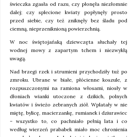
świeczka zgasła od razu, czy płonęła niezłomnie
dalej; czy splecione kwiaty popłynęły prosto
przed siebie, czy też zniknęły bez śladu pod
ciemną, nieprzeniknioną powierzchnią.
W noc świętojańską dziewczęta słuchały tej
wodnej mowy z zapartym tchem i niezwykłą
uwagą.
Nad brzegi rzek i strumieni przychodziły tuż po
zmroku. Ubrane w białe, płócienne koszule, z
rozpuszczonymi na ramiona włosami, niosły w
dłoniach wianki utoczone z dzikich, polnych
kwiatów i świeżo zebranych ziół. Wplatały w nie
miętę, bylicę, macierzankę, rumianek i dziurawiec
– wszystko to, co pachniało pełnią lata i co
według wierzeń prababek miało moc chronienia