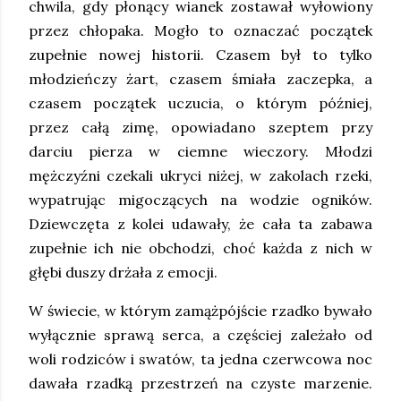
chwila, gdy płonący wianek zostawał wyłowiony
przez chłopaka. Mogło to oznaczać początek
zupełnie nowej historii. Czasem był to tylko
młodzieńczy żart, czasem śmiała zaczepka, a
czasem początek uczucia, o którym później,
przez całą zimę, opowiadano szeptem przy
darciu pierza w ciemne wieczory. Młodzi
mężczyźni czekali ukryci niżej, w zakolach rzeki,
wypatrując migoczących na wodzie ogników.
Dziewczęta z kolei udawały, że cała ta zabawa
zupełnie ich nie obchodzi, choć każda z nich w
głębi duszy drżała z emocji.
W świecie, w którym zamążpójście rzadko bywało
wyłącznie sprawą serca, a częściej zależało od
woli rodziców i swatów, ta jedna czerwcowa noc
dawała rzadką przestrzeń na czyste marzenie.