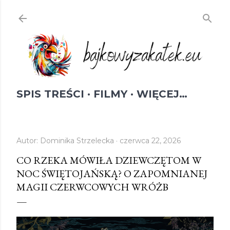
Przejdź do głównej zawartości
SPIS TREŚCI
FILMY
WIĘCEJ…
Autor:
Dominika Strzelecka
czerwca 22, 2026
CO RZEKA MÓWIŁA DZIEWCZĘTOM W
NOC ŚWIĘTOJAŃSKĄ? O ZAPOMNIANEJ
MAGII CZERWCOWYCH WRÓŻB