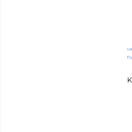
Ud
Ety