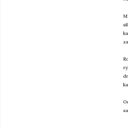
Mn
si
ka
za
Ro
ry
dn
ka
Od
sa