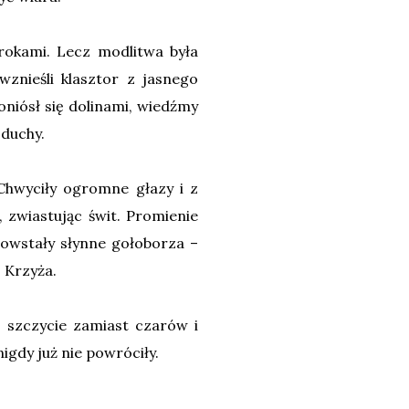
urokami. Lecz modlitwa była
wznieśli klasztor z jasnego
oniósł się dolinami, wiedźmy
 duchy.
 Chwyciły ogromne głazy i z
, zwiastując świt. Promienie
 powstały słynne gołoborza –
 Krzyża.
j szczycie zamiast czarów i
igdy już nie powróciły.