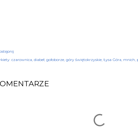
ostępnij
kiety:
czarownica
diabeł
gołoborze
góry świętokrzyskie
Łysa Góra
mnich
KOMENTARZE