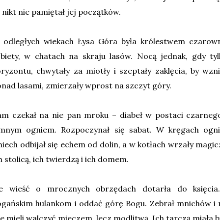
 nikt nie pamiętał jej początków.
 odległych wiekach Łysa Góra była królestwem czarowni
biety, w chatach na skraju lasów. Nocą jednak, gdy tyl
ryzontu, chwytały za miotły i szeptały zaklęcia, by wzn
nad lasami, zmierzały wprost na szczyt góry.
am czekał na nie pan mroku – diabeł w postaci czarneg
imnym ogniem. Rozpoczynał się sabat. W kręgach ognia
iech odbijał się echem od dolin, a w kotłach wrzały magic
h stolicą, ich twierdzą i ich domem.
le wieść o mrocznych obrzędach dotarła do księcia.
gańskim hulankom i oddać górę Bogu. Zebrał mnichów i n
e mieli walczyć mieczem, lecz modlitwą. Ich tarczą miała b