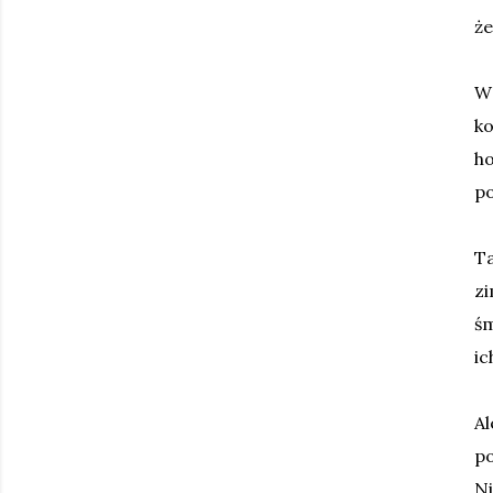
że
W
ko
ho
po
T
z
śm
ic
A
po
Ni