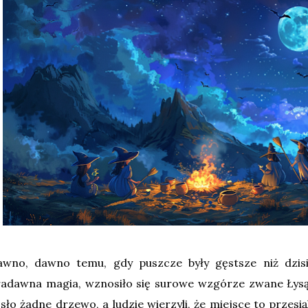
awno, dawno temu, gdy puszcze były gęstsze niż dzisi
adawna magia, wznosiło się surowe wzgórze zwane Łysą 
sło żadne drzewo, a ludzie wierzyli, że miejsce to przesi