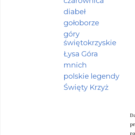
czarownica
diabeł
gołoborze
góry
świętokrzyskie
Łysa Góra
mnich
polskie legendy
Święty Krzyż
D
pr
ro