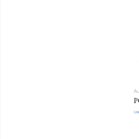
Au
P
Ud