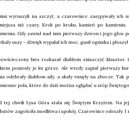
isi wyruszyli na szczyt, a czarownice zasypywały ich 
lniejsza niż czary. Krok po kroku, kamień po kamieniu, 
mienia. Gdy zawisł nad nim pierwszy dzwon i jego głos p
tkały uszy – dźwięk wypalał ich moc, gasił ogniska i płoszył
zwścieczony bies rozkazał diabłom zniszczyć klasztor.
kiem poniosły je ku górze. Ale wtedy zapiał pierwszy kur
ia odebrały diabłom siły, a skały runęły na zbocze. Tak
mienne pola, które do dziś można oglądać u stóp Świętego
 tej chwili Łysa Góra stała się Świętym Krzyżem. Na je
batów zagościła modlitwa i spokój. Czarownice odeszły. I n