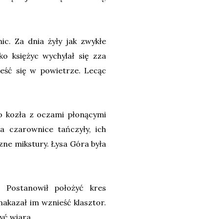
c. Za dnia żyły jak zwykłe
ko księżyc wychylał się zza
ieść się w powietrze. Lecąc
o kozła z oczami płonącymi
 czarownice tańczyły, ich
zne mikstury. Łysa Góra była
 Postanowił położyć kres
akazał im wznieść klasztor.
yć wiara.