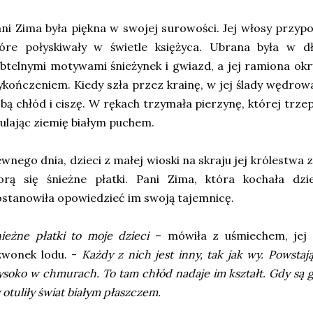
ni Zima była piękna w swojej surowości. Jej włosy przyp
tóre połyskiwały w świetle księżyca. Ubrana była w dł
btelnymi motywami śnieżynek i gwiazd, a jej ramiona ok
kończeniem. Kiedy szła przez krainę, w jej ślady wędrow
bą chłód i ciszę. W rękach trzymała pierzynę, której trz
ulając ziemię białym puchem.
wnego dnia, dzieci z małej wioski na skraju jej królestwa 
orą się śnieżne płatki. Pani Zima, która kochała dzie
stanowiła opowiedzieć im swoją tajemnicę.
ieżne płatki to moje dzieci
– mówiła z uśmiechem, jej g
zwonek lodu. -
Każdy z nich jest inny, tak jak wy. Powstaj
soko w chmurach. To tam chłód nadaje im kształt. Gdy są g
 otuliły świat białym płaszczem.