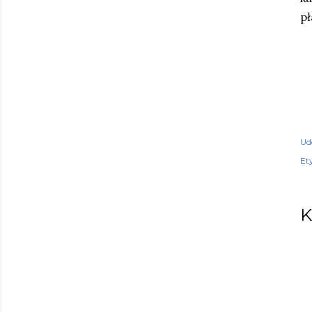
pł
Ud
Ety