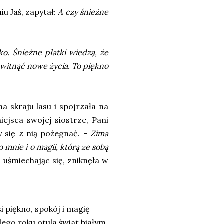
iu Jaś, zapytał:
A czy śnieżne
ko. Śnieżne płatki wiedzą, że
kwitnąć nowe życia. To piękno
a skraju lasu i spojrzała na
iejsca swojej siostrze, Pani
y się z nią pożegnać. -
Zima
 mnie i o magii, którą ze sobą
 uśmiechając się, zniknęła w
i piękno, spokój i magię
ego roku otula świat białym