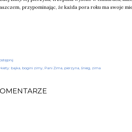
aszczem, przypominając, że każda pora roku ma swoje mie
ostępnij
kiety:
bajka
bogini zimy
Pani Zima
pierzyna
śnieg
zima
KOMENTARZE