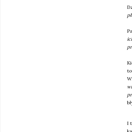
Dz
pł
Pa
ic
pr
Ki
to
W
wr
pr
bł
I 
ka