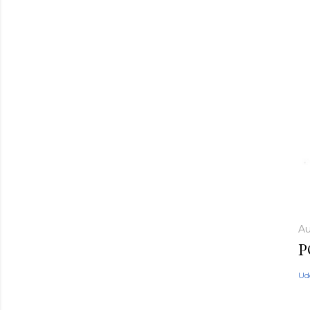
Au
P
Ud