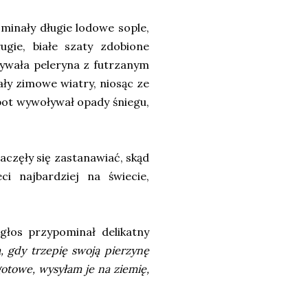
ominały długie lodowe sople,
ugie, białe szaty zdobione
rywała peleryna z futrzanym
ały zimowe wiatry, niosąc ze
epot wywoływał opady śniegu,
zaczęły się zastanawiać, skąd
ci najbardziej na świecie,
łos przypominał delikatny
ą, gdy trzepię swoją pierzynę
otowe, wysyłam je na ziemię,