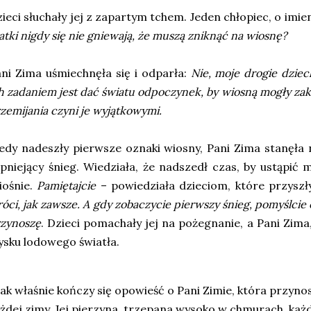
ieci słuchały jej z zapartym tchem. Jeden chłopiec, o imien
atki nigdy się nie gniewają, że muszą zniknąć na wiosnę?
ni Zima uśmiechnęła się i odparła:
Nie, moje drogie dziec
h zadaniem jest dać światu odpoczynek, by wiosną mogły za
zemijania czyni je wyjątkowymi.
edy nadeszły pierwsze oznaki wiosny, Pani Zima stanęła n
pniejący śnieg. Wiedziała, że nadszedł czas, by ustąpić m
iośnie.
Pamiętajcie
– powiedziała dzieciom, które przyszł
óci, jak zawsze. A gdy zobaczycie pierwszy śnieg, pomyślcie o
zynoszę
. Dzieci pomachały jej na pożegnanie, a Pani Zima,
ysku lodowego światła.
tak właśnie kończy się opowieść o Pani Zimie, która przynos
żdej zimy. Jej pierzyna, trzepana wysoko w chmurach, każd