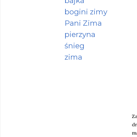
bajka
bogini zimy
Pani Zima
pierzyna
śnieg
zima
Za
dr
mą