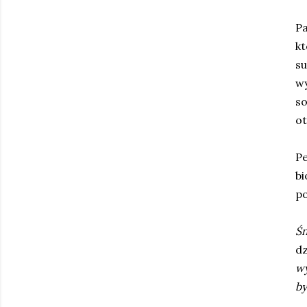
Pa
k
su
wy
so
ot
Pe
bi
po
Śn
d
wy
by