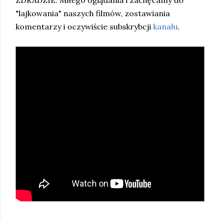
ZDRADZIE. Miłego oglądania i zachęcamy do
"lajkowania" naszych filmów, zostawiania
komentarzy i oczywiście subskrybcji
kanału
.