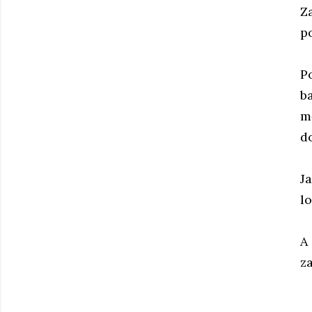
Z
p
P
b
m
d
J
lo
A
z