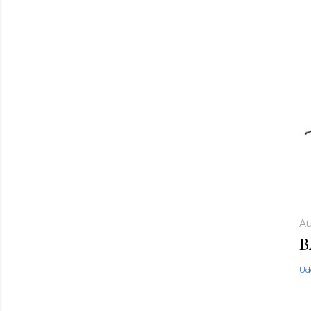
Au
B
Ud