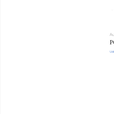
Au
P
Ud