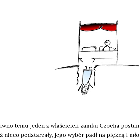
awno temu jeden z właścicieli zamku Czocha postano
uż nieco podstarzały, jego wybór padł na piękną i m