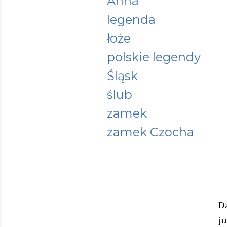
Anna
legenda
łoże
polskie legendy
Śląsk
ślub
zamek
zamek Czocha
D
j