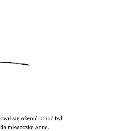
wił się ożenić. Choć był
łodą mieszczkę Annę.