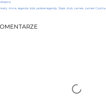
ostępnij
kiety:
Anna
legenda
łoże
polskie legendy
Śląsk
ślub
zamek
zamek Czocha
KOMENTARZE