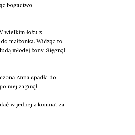
dząc bogactwo
.
W wielkim łożu z
 do małżonka. Widząc to
udą młodej żony. Sięgnął
koczona Anna spadła do
po niej zaginął.
dać w jednej z komnat za