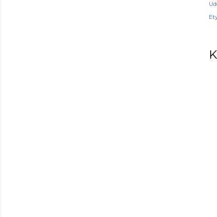
Ud
Ety