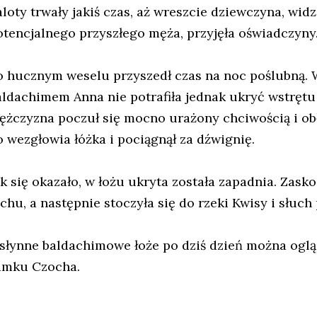
aloty trwały jakiś czas, aż wreszcie dziewczyna, wi
otencjalnego przyszłego męża, przyjęła oświadczyny
o hucznym weselu przyszedł czas na noc poślubną. 
aldachimem Anna nie potrafiła jednak ukryć wstrętu
ężczyzna poczuł się mocno urażony chciwością i obł
o wezgłowia łóżka i pociągnął za dźwignię.
ak się okazało, w łożu ukryta została zapadnia. Zas
chu, a następnie stoczyła się do rzeki Kwisy i słuch 
 słynne baldachimowe łoże po dziś dzień można oglą
amku Czocha.