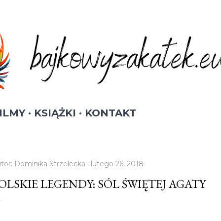
Przejdź do głównej zawartości
ILMY
KSIĄŻKI
KONTAKT
tor:
Dominika Strzelecka
lutego 26, 2018
OLSKIE LEGENDY: SÓL ŚWIĘTEJ AGATY