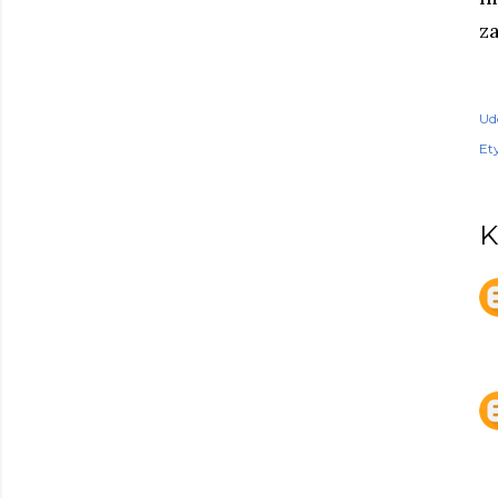
z
Ud
Ety