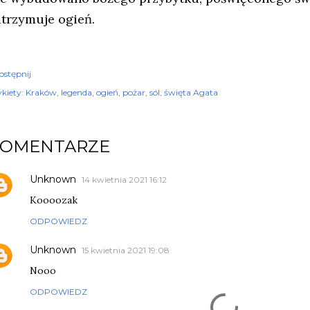
atrzymuje ogień.
ostępnij
kiety:
Kraków
legenda
ogień
pożar
sól
święta Agata
KOMENTARZE
Unknown
14 kwietnia 2021 16:12
Koooozak
ODPOWIEDZ
Unknown
15 kwietnia 2021 19:08
Nooo
ODPOWIEDZ