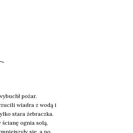
wybuchł pożar.
rzucili wiadra z wodą i
ylko stara żebraczka.
 ścianę ognia solą,
zmniejszyły się, a po