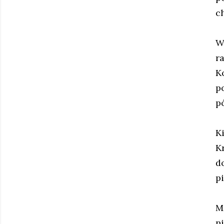
c
W
r
K
p
p
K
K
d
p
M
n