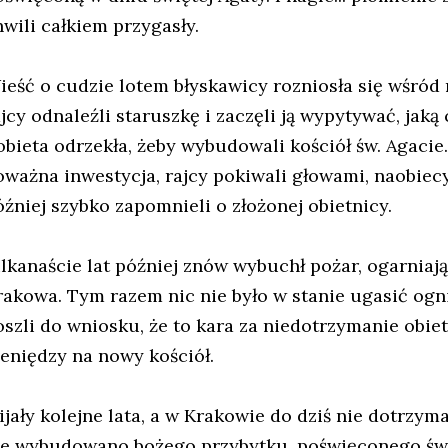
hwili całkiem przygasły.
ieść o cudzie lotem błyskawicy rozniosła się wśród
ajcy odnaleźli staruszkę i zaczęli ją wypytywać, jak
obieta odrzekła, żeby wybudowali kościół św. Agacie
oważna inwestycja, rajcy pokiwali głowami, naobiecy
óźniej szybko zapomnieli o złożonej obietnicy.
ilkanaście lat później znów wybuchł pożar, ogarniaj
rakowa. Tym razem nic nie było w stanie ugasić ogn
oszli do wniosku, że to kara za niedotrzymanie obiet
ieniędzy na nowy kościół.
ijały kolejne lata, a w Krakowie do dziś nie dotrzyma
ie wybudowano bożego przybytku, poświęconego świę