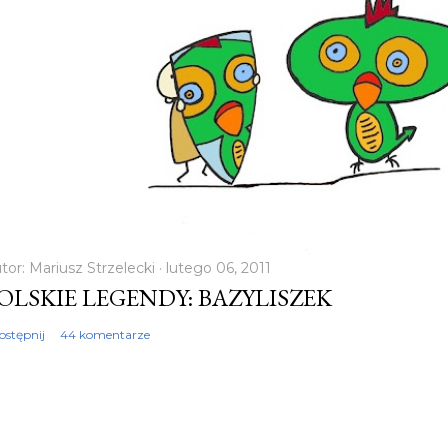
m
tor:
Mariusz Strzelecki
lutego 06, 2011
OLSKIE LEGENDY: BAZYLISZEK
ostępnij
44 komentarze