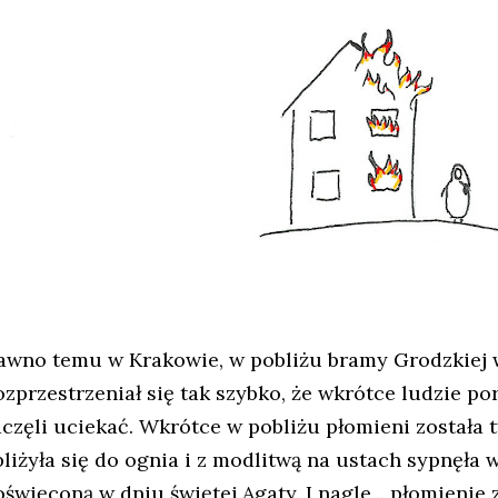
awno temu w Krakowie, w pobliżu bramy Grodzkiej 
ozprzestrzeniał się tak szybko, że wkrótce ludzie po
aczęli uciekać. Wkrótce w pobliżu płomieni została t
bliżyła się do ognia i z modlitwą na ustach sypnęła w
święconą w dniu świętej Agaty. I nagle... płomienie 