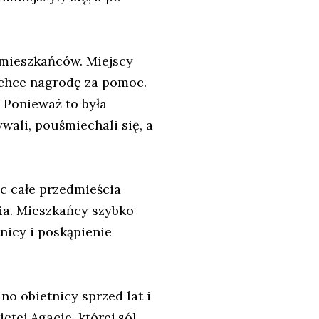
 mieszkańców. Miejscy
ą chce nagrodę za pomoc.
. Ponieważ to była
wali, pouśmiechali się, a
ąc całe przedmieścia
ia. Mieszkańcy szybko
nicy i poskąpienie
no obietnicy sprzed lat i
tej Agacie, której sól