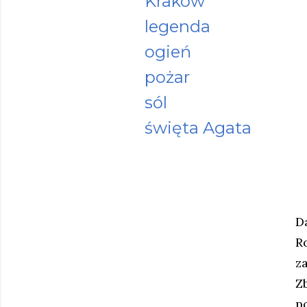
Kraków
legenda
ogień
pożar
sól
święta Agata
D
R
z
Z
po