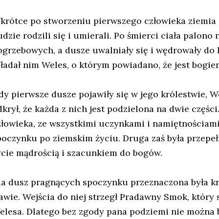
krótce po stworzeniu pierwszego człowieka ziemia z
dzie rodzili się i umierali. Po śmierci ciała palono
ogrzebowych, a dusze uwalniały się i wędrowały do 
ładał nim Weles, o którym powiadano, że jest bogiem
dy pierwsze dusze pojawiły się w jego królestwie, 
dkrył, że każda z nich jest podzielona na dwie części
złowieka, ze wszystkimi uczynkami i namiętnościami
poczynku po ziemskim życiu. Druga zaś była przepeł
ycie mądrością i szacunkiem do bogów.
la dusz pragnących spoczynku przeznaczona była kr
awie. Wejścia do niej strzegł Pradawny Smok, który 
elesa. Dlatego bez zgody pana podziemi nie można by