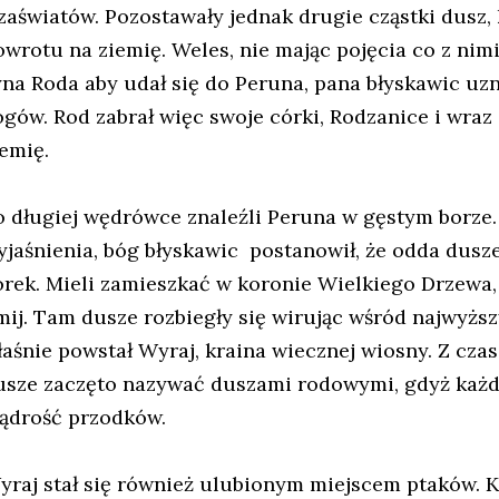
 zaświatów. Pozostawały jednak drugie cząstki dusz, 
owrotu na ziemię. Weles, nie mając pojęcia co z nimi
yna Roda aby udał się do Peruna, pana błyskawic u
ogów. Rod zabrał więc swoje córki, Rodzanice i wraz
iemię.
o długiej wędrówce znaleźli Peruna w gęstym borze.
yjaśnienia, bóg błyskawic postanowił, że odda dusze
órek. Mieli zamieszkać w koronie Wielkiego Drzewa, 
mij. Tam dusze rozbiegły się wirując wśród najwyższ
łaśnie powstał Wyraj, kraina wiecznej wiosny. Z cz
usze zaczęto nazywać duszami rodowymi, gdyż każd
ądrość przodków.
yraj stał się również ulubionym miejscem ptaków. 