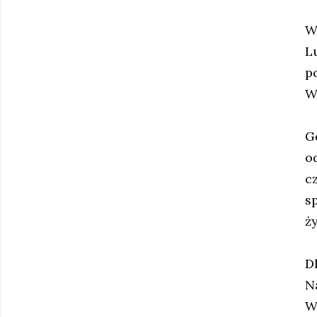
W
Lu
p
W
G
o
c
s
ż
D
N
W