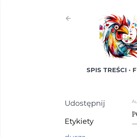
SPIS TREŚCI
F
Udostępnij
Au
P
Etykiety