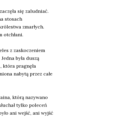
aczęła się zaludniać.
 na stosach
królestwa zmarłych.
 otchłani.
Weles z zaskoczeniem
. Jedna była duszą
, która pragnęła
niona nabytą przez całe
aina, którą nazywano
słuchał tylko poleceń
ło ani wejść, ani wyjść