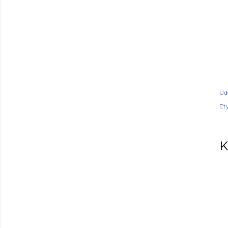
Ud
Ety