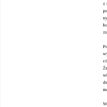
z
p
s
b
z
P
w
c
Ż
w
d
m
W