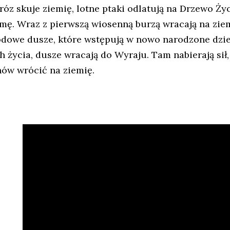
róz skuje ziemię, lotne ptaki odlatują na Drzewo Ży
imę. Wraz z pierwszą wiosenną burzą wracają na ziem
odowe dusze, które wstępują w nowo narodzone dzie
ch życia, dusze wracają do Wyraju. Tam nabierają si
nów wrócić na ziemię.