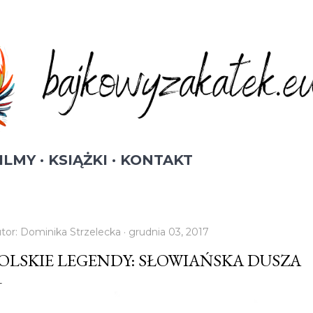
Przejdź do głównej zawartości
ILMY
KSIĄŻKI
KONTAKT
tor:
Dominika Strzelecka
grudnia 03, 2017
OLSKIE LEGENDY: SŁOWIAŃSKA DUSZA