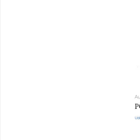
Au
P
Ud