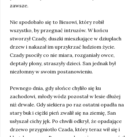
zawsze.
Nie spodobało się to Biesowi, który robił
wszystko, by przegnać intruzów. W końcu
stworzył Czady, duszki mieszkające w dziuplach
drzew i nakazał im uprzykrzać ludziom życie.
Czady psociły co nie miara, rozganiały owce,
deptały plony, straszyły dzieci. San jednak był
niezłomny w swoim postanowieniu.
Pewnego dnia, gdy słońce chyliło się ku
zachodowi, młody wódz pozostał w lesie dłużej
niż drwale. Gdy siekiera po raz ostatni opadła na
stary buk i ciężki pień zwalił się na ziemię, San
usłyszał cichy jęk. Po chwili odkrył, że opadające
drzewo przygniotło Czada, który teraz wił się i