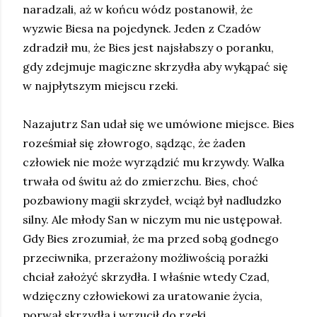
naradzali, aż w końcu wódz postanowił, że
wyzwie Biesa na pojedynek. Jeden z Czadów
zdradził mu, że Bies jest najsłabszy o poranku,
gdy zdejmuje magiczne skrzydła aby wykąpać się
w najpłytszym miejscu rzeki.
Nazajutrz San udał się we umówione miejsce. Bies
roześmiał się złowrogo, sądząc, że żaden
człowiek nie może wyrządzić mu krzywdy. Walka
trwała od świtu aż do zmierzchu. Bies, choć
pozbawiony magii skrzydeł, wciąż był nadludzko
silny. Ale młody San w niczym mu nie ustępował.
Gdy Bies zrozumiał, że ma przed sobą godnego
przeciwnika, przerażony możliwością porażki
chciał założyć skrzydła. I właśnie wtedy Czad,
wdzięczny człowiekowi za uratowanie życia,
porwał skrzydła i wrzucił do rzeki.