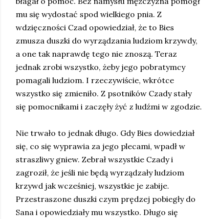
błagał o pomoc. Bez namysłu mężczyzna pomógł
mu się wydostać spod wielkiego pnia. Z
wdzięczności Czad opowiedział, że to Bies
zmusza duszki do wyrządzania ludziom krzywdy,
a one tak naprawdę tego nie znoszą. Teraz
jednak zrobi wszystko, żeby jego pobratymcy
pomagali ludziom. I rzeczywiście, wkrótce
wszystko się zmieniło. Z psotników Czady stały
się pomocnikami i zaczęły żyć z ludźmi w zgodzie.
Nie trwało to jednak długo. Gdy Bies dowiedział
się, co się wyprawia za jego plecami, wpadł w
straszliwy gniew. Zebrał wszystkie Czady i
zagroził, że jeśli nie będą wyrządzały ludziom
krzywd jak wcześniej, wszystkie je zabije.
Przestraszone duszki czym prędzej pobiegły do
Sana i opowiedziały mu wszystko. Długo się