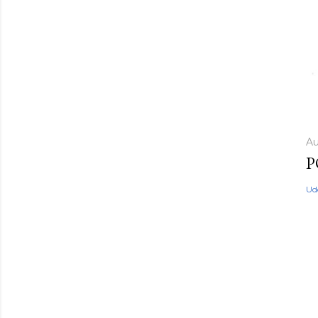
Au
P
Ud