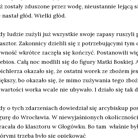
eż zostały zduszone przez wodę, nieustannie lejącą s
 nastał głód. Wielki głód.
dy ludzie zużyli już wszystkie swoje zapasy ruszyli
asztor. Zakonnicy dzielili się z potrzebującymi tym co
ywność wkrótce zaczęła się kończyć. Postanowili w
ebios. Całą noc modlili się do figury Matki Boskiej. 
pichlerza okazało się, że ostatni worek ze zbożem jes
iększy, bo okazało się, że mimo zużywania tego zbo
awartości worka wcale nie ubywało. I działo się tak 
dy o tych zdarzeniach dowiedział się arcybiskup p
igurę do Wrocławia. W niewyjaśnionych okoliczności
racała do klasztoru w Głogówku. Bo tam właśnie było 
tórymi trzeba było się opiekować