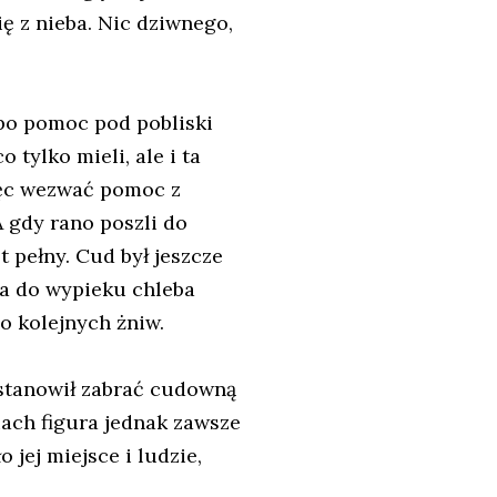
ię z nieba. Nic dziwnego,
 po pomoc pod pobliski
 tylko mieli, ale i ta
ięc wezwać pomoc z
A gdy rano poszli do
t pełny. Cud był jeszcze
ża do wypieku chleba
do kolejnych żniw.
ostanowił zabrać cudowną
ach figura jednak zawsze
jej miejsce i ludzie,