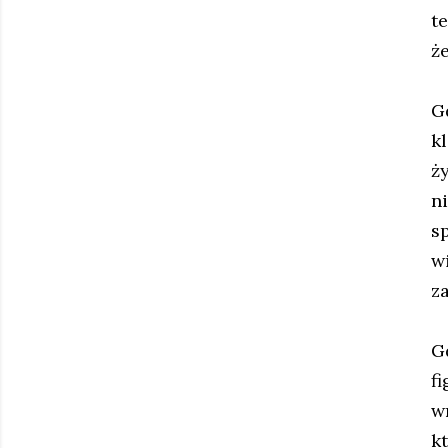
t
że
G
kl
ż
ni
s
w
z
G
f
w
k