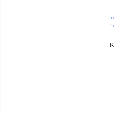
Ud
Ety