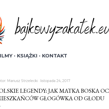
Przejdź do głównej zawartości
ILMY
KSIĄŻKI
KONTAKT
tor:
Mariusz Strzelecki
listopada 24, 2017
OLSKIE LEGENDY: JAK MATKA BOSKA O
IESZKAŃCÓW GŁOGÓWKA OD GŁODU