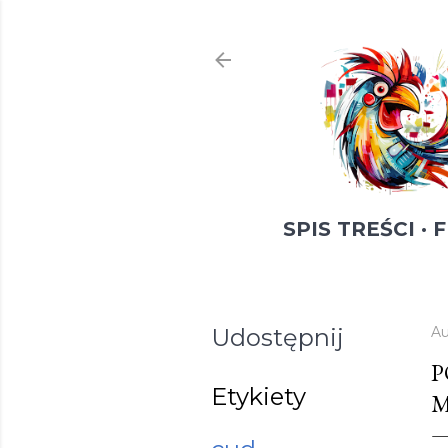
SPIS TREŚCI
F
Udostępnij
Au
P
Etykiety
M