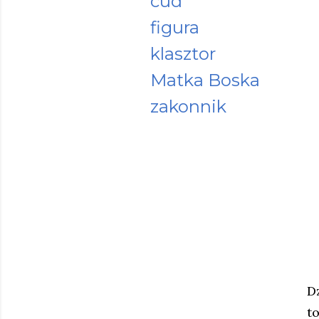
cud
figura
klasztor
Matka Boska
zakonnik
D
to