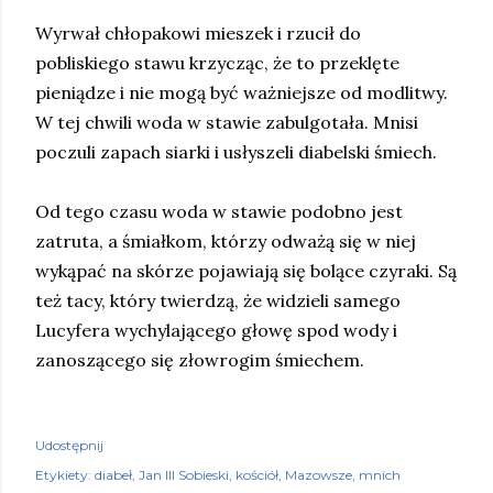
Wyrwał chłopakowi mieszek i rzucił do
pobliskiego stawu krzycząc, że to przeklęte
pieniądze i nie mogą być ważniejsze od modlitwy.
W tej chwili woda w stawie zabulgotała. Mnisi
poczuli zapach siarki i usłyszeli diabelski śmiech.
Od tego czasu woda w stawie podobno jest
zatruta, a śmiałkom, którzy odważą się w niej
wykąpać na skórze pojawiają się bolące czyraki. Są
też tacy, który twierdzą, że widzieli samego
Lucyfera wychylającego głowę spod wody i
zanoszącego się złowrogim śmiechem.
Udostępnij
Etykiety:
diabeł
Jan III Sobieski
kościół
Mazowsze
mnich