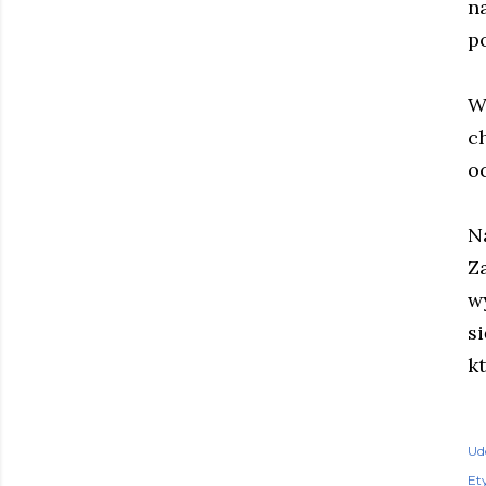
n
p
W
c
o
N
Z
w
s
k
Ud
Ety