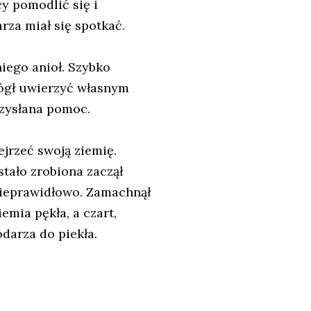
cy pomodlić się i
za miał się spotkać.
niego anioł. Szybko
mógł uwierzyć własnym
rzysłana pomoc.
jrzeć swoją ziemię.
tało zrobiona zaczął
nieprawidłowo. Zamachnął
emia pękła, a czart,
odarza do piekła.