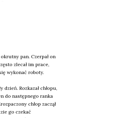
okrutny pan. Czerpał on
ęsto zlecał im prace,
 się wykonać roboty.
ły dzień. Rozkazał chłopu,
ten do następnego ranka
Zrozpaczony chłop zaczął
dzie go czekać