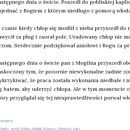
astępnego dnia o świcie. Poszedł do pobliskiej kapli
ojednać z Bogiem z którym niedługo z pomocą włodar
 czasie kiedy chłop się modlił z nieba przyszedł do 
hwycił za pług i zaorał pole. Uradowany chłop nie 
czom. Serdecznie podziękował aniołowi i Bogu za p
astępnego dnia o świcie pan z Mogilna przyszedł obe
askoczony tym, że pozornie niewykonalne zadnie zos
ykrzykiwać, że praca została wykonania niedbale i 
ię batem, aby uderzyć chłopa. Ale w tym momencie zi
tóry przyglądał się tej niesprawiedliwości porwał wł
ostępnij
kiety:
anioł
chłop
diabeł
Kujawy
Mogilno
pan