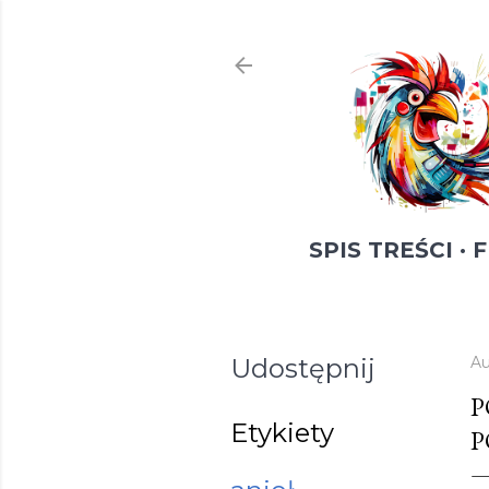
SPIS TREŚCI
F
Udostępnij
Au
P
Etykiety
P