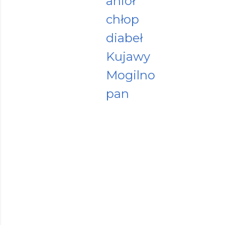
anioł
chłop
diabeł
Kujawy
Mogilno
pan