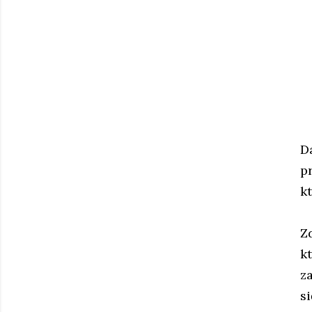
D
p
k
Z
k
z
s