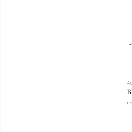
Au
B
Ud