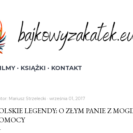
Przejdź do głównej zawartości
ILMY
KSIĄŻKI
KONTAKT
tor:
Mariusz Strzelecki
września 01, 2017
OLSKIE LEGENDY: O ZŁYM PANIE Z MOGI
OMOCY