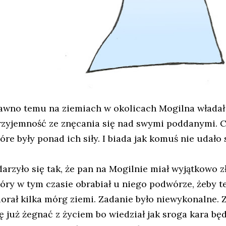
awno temu na ziemiach w okolicach Mogilna władał 
rzyjemność ze znęcania się nad swymi poddanymi. Cz
tóre były ponad ich siły. I biada jak komuś nie udało
darzyło się tak, że pan na Mogilnie miał wyjątkowo z
tóry w tym czasie obrabiał u niego podwórze, żeby 
aorał kilka mórg ziemi. Zadanie było niewykonalne. 
ię już żegnać z życiem bo wiedział jak sroga kara bę