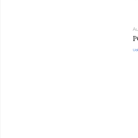
Au
P
Ud