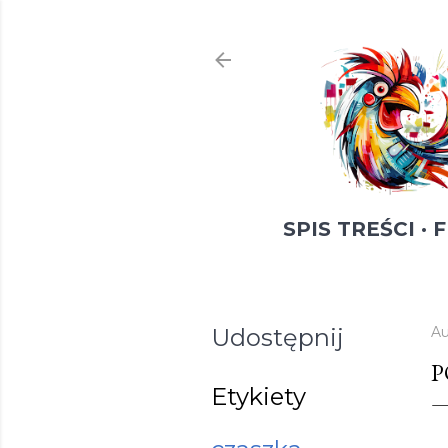
SPIS TREŚCI
F
Udostępnij
Au
P
Etykiety