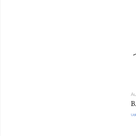
Au
B
Ud