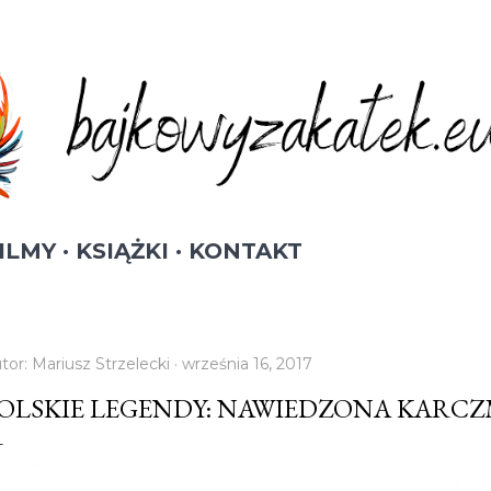
Przejdź do głównej zawartości
ILMY
KSIĄŻKI
KONTAKT
tor:
Mariusz Strzelecki
września 16, 2017
OLSKIE LEGENDY: NAWIEDZONA KARC