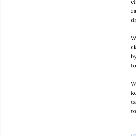
c
z
dn
W
sk
b
t
W
ko
t
t
Ud