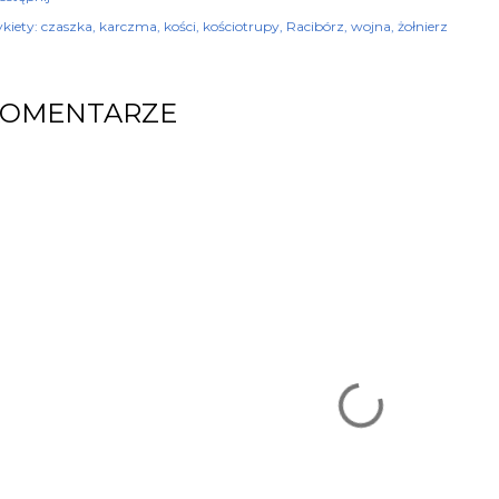
kiety:
czaszka
karczma
kości
kościotrupy
Racibórz
wojna
żołnierz
KOMENTARZE