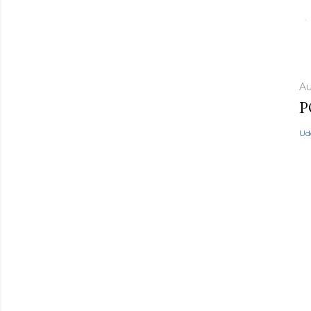
Au
P
Ud