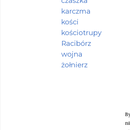
czaszka
karczma
kości
kościotrupy
Racibórz
wojna
żołnierz
B
ni