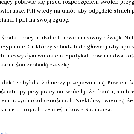
hcący pobawić się przed rozpoczęciem swoich przy
awierusze. Pili wtedy na umór, aby odpędzić strach
iami. I pili na swoją zgubę.
 środku nocy budził ich bowiem dziwny dźwięk. Ni to
rzypienie. Ci, którzy schodzili do głównej izby spra
yli niezwykłym widokiem. Spotykali bowiem dwa koś
okarce śnieżnobiałą czaszkę.
idok ten był dla żołnierzy przepowiednią. Bowiem ża
ściotrupy przy pracy nie wrócił już z frontu, a ich s
ajemniczych okolicznościach. Niektórzy twierdzą, że
okarce u trupich rzemieślników z Raciborza.
ostępnij