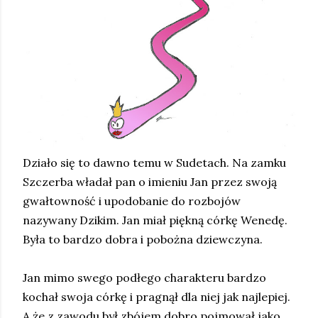
Działo się to dawno temu w Sudetach. Na zamku
Szczerba władał pan o imieniu Jan przez swoją
gwałtowność i upodobanie do rozbojów
nazywany Dzikim. Jan miał piękną córkę Wenedę.
Była to bardzo dobra i pobożna dziewczyna.
Jan mimo swego podłego charakteru bardzo
kochał swoja córkę i pragnął dla niej jak najlepiej.
A że z zawodu był zbójem dobro pojmował jako