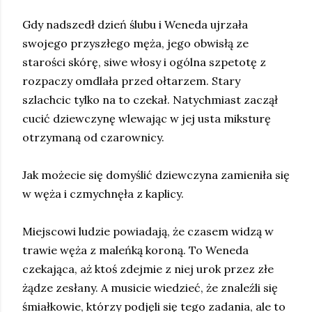
Gdy nadszedł dzień ślubu i Weneda ujrzała
swojego przyszłego męża, jego obwisłą ze
starości skórę, siwe włosy i ogólna szpetotę z
rozpaczy omdlała przed ołtarzem. Stary
szlachcic tylko na to czekał. Natychmiast zaczął
cucić dziewczynę wlewając w jej usta miksturę
otrzymaną od czarownicy.
Jak możecie się domyślić dziewczyna zamieniła się
w węża i czmychnęła z kaplicy.
Miejscowi ludzie powiadają, że czasem widzą w
trawie węża z maleńką koroną. To Weneda
czekająca, aż ktoś zdejmie z niej urok przez złe
żądze zesłany. A musicie wiedzieć, że znaleźli się
śmiałkowie, którzy podjęli się tego zadania, ale to