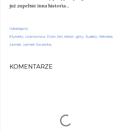
już zupełnie inna historia...
Udostępnij
Etykiety:
czarownica
Dziki Jan
eliksir
góry
Sudety
Weneda
zamek
zamek Szczerba
KOMENTARZE