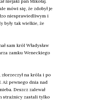
 niejaki pan Mikołaj.
le mówi się, że zdobył je
dzo niesprawiedliwym i
były tak wielkie, że
chał sam król Władysław
odarza zamku Weneckiego
 złorzeczył na króla i po
ł. Aż pewnego dnia nad
nieba. Deszcz zalewał
 strażnicy zastali tylko