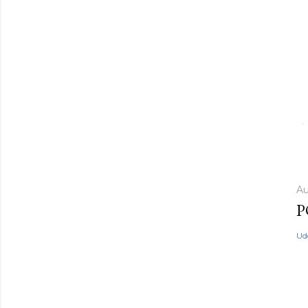
Au
P
Ud