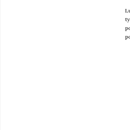
L
t
p
p