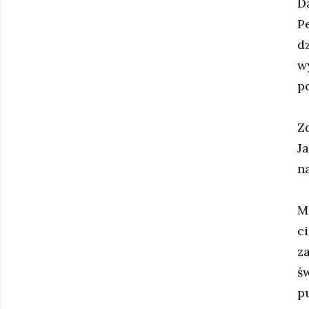
D
P
d
w
p
Z
J
n
M
c
z
ś
pu