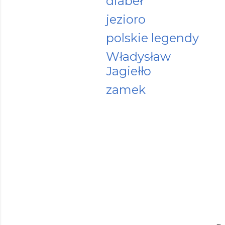
diabeł
jezioro
polskie legendy
Władysław
Jagiełło
zamek