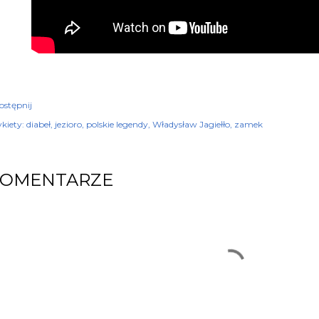
ostępnij
kiety:
diabeł
jezioro
polskie legendy
Władysław Jagiełło
zamek
KOMENTARZE