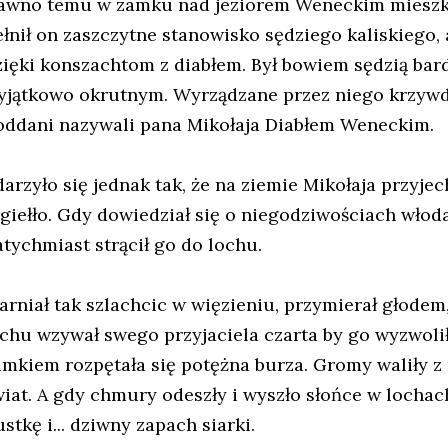
awno temu w zamku nad jeziorem Weneckim mieszkał
ełnił on zaszczytne stanowisko sędziego kaliskiego, a
zięki konszachtom z diabłem. Był bowiem sędzią bar
yjątkowo okrutnym. Wyrządzane przez niego krzywdy 
oddani nazywali pana Mikołaja Diabłem Weneckim.
darzyło się jednak tak, że na ziemie Mikołaja przyje
agiełło. Gdy dowiedział się o niegodziwościach wł
atychmiast strącił go do lochu.
arniał tak szlachcic w więzieniu, przymierał głodem,
ichu wzywał swego przyjaciela czarta by go wyzwoli
amkiem rozpętała się potężna burza. Gromy waliły z 
wiat. A gdy chmury odeszły i wyszło słońce w lochach
stkę i... dziwny zapach siarki.