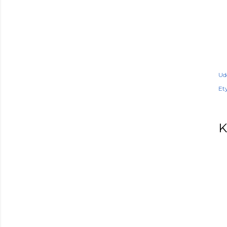
Ud
Ety