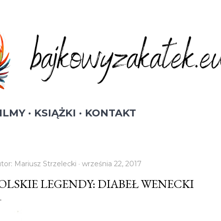
Przejdź do głównej zawartości
ILMY
KSIĄŻKI
KONTAKT
tor:
Mariusz Strzelecki
września 22, 2017
OLSKIE LEGENDY: DIABEŁ WENECKI