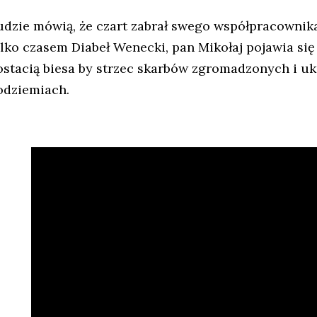
udzie mówią, że czart zabrał swego współpracownika d
ylko czasem Diabeł Wenecki, pan Mikołaj pojawia s
ostacią biesa by strzec skarbów zgromadzonych i uk
odziemiach.