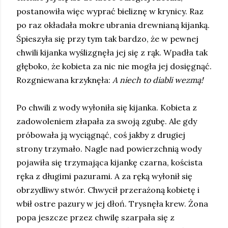
postanowiła więc wyprać bieliznę w krynicy. Raz
po raz okładała mokre ubrania drewnianą kijanką.
Śpieszyła się przy tym tak bardzo, że w pewnej
chwili kijanka wyślizgnęła jej się z rąk. Wpadła tak
głęboko, że kobieta za nic nie mogła jej dosięgnąć.
Rozgniewana krzyknęła:
A niech to diabli wezmą!
Po chwili z wody wyłoniła się kijanka. Kobieta z
zadowoleniem złapała za swoją zgubę. Ale gdy
próbowała ją wyciągnąć, coś jakby z drugiej
strony trzymało. Nagle nad powierzchnią wody
pojawiła się trzymająca kijankę czarna, koścista
ręka z długimi pazurami. A za ręką wyłonił się
obrzydliwy stwór. Chwycił przerażoną kobietę i
wbił ostre pazury w jej dłoń. Trysnęła krew. Żona
popa jeszcze przez chwilę szarpała się z