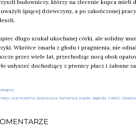
rzyszli budowniczy, którzy na zlecenie kupca mieli
auważyli śpiącej dziewczyny, a po zakończonej pracy 
eszli.
upiec długo szukał ukochanej córki, ale solidny mur 
rzyki. Wkrótce zmarła z głodu i pragnienia, nie odna
eszcze przez wiele lat, przechodząc nocą obok opat
yło usłyszeć dochodzący z piwnicy płacz i żałosne z
ostępnij
kiety:
czarna dama
dziewczyna
kamienica
kupiec
legenda
miłość
Opató
KOMENTARZE