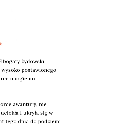
ł bogaty żydowski
kał wysoko postawionego
erce ubogiemu
córce awanturę, nie
uciekła i ukryła się w
rat tego dnia do podziemi