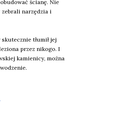
 dobudować ścianę. Nie
zebrali narzędzia i
skutecznie tłumił jej
leziona przez nikogo. I
owskiej kamienicy, można
awodzenie.
w