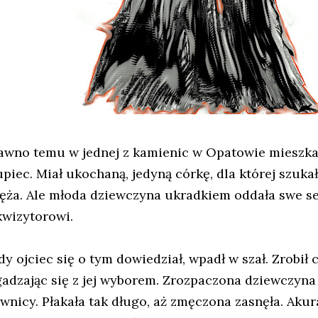
awno temu w jednej z kamienic w Opatowie mieszka
upiec. Miał ukochaną, jedyną córkę, dla której szu
ęża. Ale młoda dziewczyna ukradkiem oddała swe s
kwizytorowi.
dy ojciec się o tym dowiedział, wpadł w szał. Zrobił 
gadzając się z jej wyborem. Zrozpaczona dziewczyna 
iwnicy. Płakała tak długo, aż zmęczona zasnęła. Aku