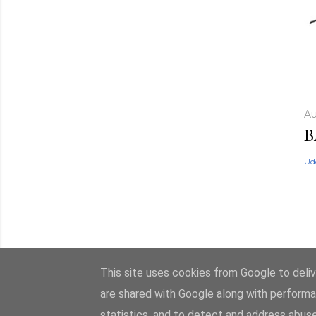
Au
B
Ud
This site uses cookies from Google to delive
are shared with Google along with performa
statistics, and to detect and address abuse