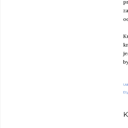
p
z
od
K
k
j
b
Ud
Ety