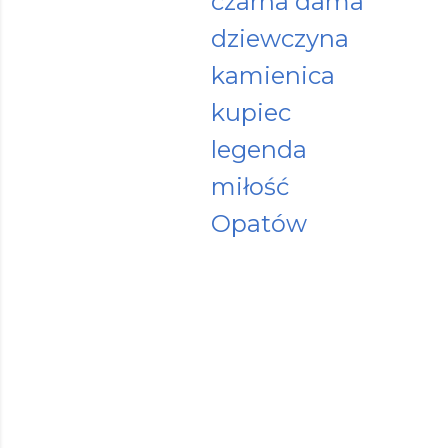
czarna dama
dziewczyna
kamienica
kupiec
legenda
miłość
Opatów