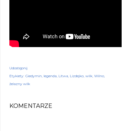
Udostępnij
Etykiety:
Giedymin
legenda
Litwa
Lizdejko
wilk
Wilno
żelazny wilk
KOMENTARZE