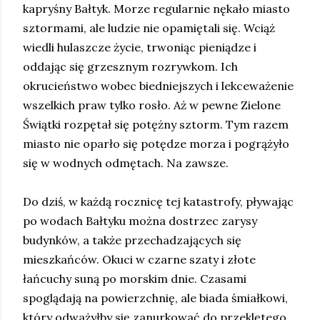
kapryśny Bałtyk. Morze regularnie nękało miasto
sztormami, ale ludzie nie opamiętali się. Wciąż
wiedli hulaszcze życie, trwoniąc pieniądze i
oddając się grzesznym rozrywkom. Ich
okrucieństwo wobec biedniejszych i lekceważenie
wszelkich praw tylko rosło. Aż w pewne Zielone
Świątki rozpętał się potężny sztorm. Tym razem
miasto nie oparło się potędze morza i pogrążyło
się w wodnych odmętach. Na zawsze.
Do dziś, w każdą rocznicę tej katastrofy, pływając
po wodach Bałtyku można dostrzec zarysy
budynków, a także przechadzających się
mieszkańców. Okuci w czarne szaty i złote
łańcuchy suną po morskim dnie. Czasami
spoglądają na powierzchnię, ale biada śmiałkowi,
który odważyłby się zanurkować do przeklętego