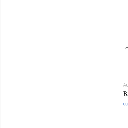
Au
B
Ud