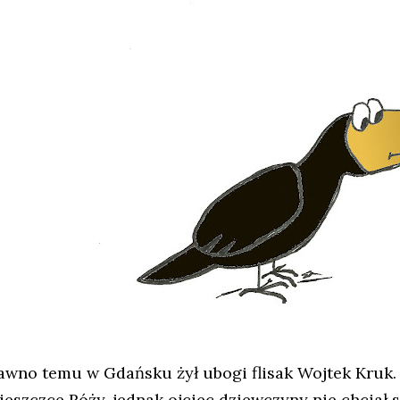
awno temu w Gdańsku żył ubogi flisak Wojtek Kruk. 
ieszczce Róży, jednak ojciec dziewczyny nie chciał s