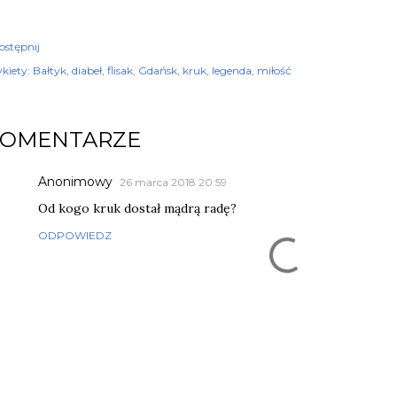
ostępnij
kiety:
Bałtyk
diabeł
flisak
Gdańsk
kruk
legenda
miłość
KOMENTARZE
Anonimowy
26 marca 2018 20:59
Od kogo kruk dostał mądrą radę?
ODPOWIEDZ