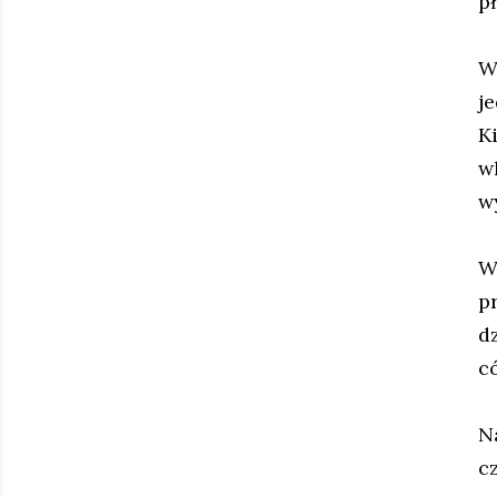
pł
W
j
K
wl
w
W
p
d
có
N
c