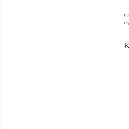
Ud
Ety