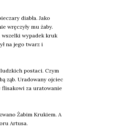
ieczary diabła. Jako
nie wręczyły mu żaby.
a wszelki wypadek kruk
ył na jego twarz i
 ludzkich postaci. Czym
sobą ząb. Uradowany ojciec
c flisakowi za uratowanie
azwano Żabim Krukiem. A
oru Artusa.