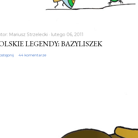
m
tor:
Mariusz Strzelecki
lutego 06, 2011
OLSKIE LEGENDY: BAZYLISZEK
ostępnij
44 komentarze