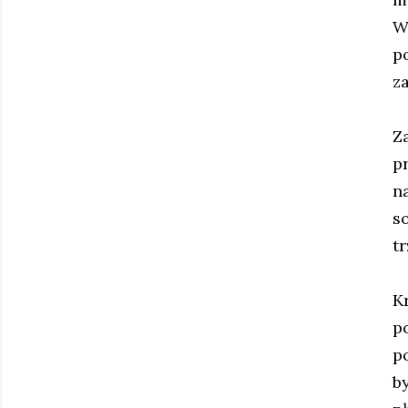
W
p
z
Z
p
n
so
t
Kr
p
p
by