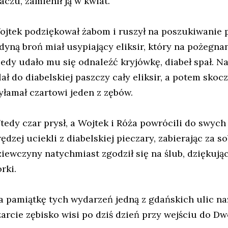
aczu, zamienił ją w kwiat.
ojtek podziękował żabom i ruszył na poszukiwanie p
edyną broń miał usypiający eliksir, który na pożegna
iedy udało mu się odnaleźć kryjówkę, diabeł spał. N
ał do diabelskiej paszczy cały eliksir, a potem skocz
yłamał czartowi jeden z zębów.
tedy czar prysł, a Wojtek i Róża powrócili do swych
rędzej uciekli z diabelskiej pieczary, zabierając za 
ziewczyny natychmiast zgodził się na ślub, dziękują
rki.
a pamiątkę tych wydarzeń jedną z gdańskich ulic n
zarcie zębisko wisi po dziś dzień przy wejściu do Dw