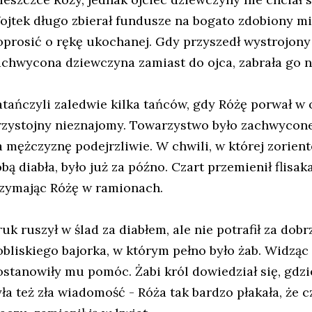
ojtek długo zbierał fundusze na bogato zdobiony mie
oprosić o rękę ukochanej. Gdy przyszedł wystrojony 
achwycona dziewczyna zamiast do ojca, zabrała go n
atańczyli zaledwie kilka tańców, gdy Różę porwał w 
rzystojny nieznajomy. Towarzystwo było zachwycone 
a mężczyznę podejrzliwie. W chwili, w której zorient
bą diabła, było już za późno. Czart przemienił flisak
rzymając Różę w ramionach.
uk ruszył w ślad za diabłem, ale nie potrafił za dobr
obliskiego bajorka, w którym pełno było żab. Widząc
ostanowiły mu pomóc. Żabi król dowiedział się, gdzie
ła też zła wiadomość - Róża tak bardzo płakała, że c