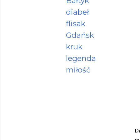
Bałtyk
diabeł
flisak
Gdańsk
kruk
legenda
miłość
D
m