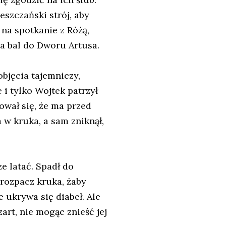
szczański strój, aby
na spotkanie z Różą,
a bal do Dworu Artusa.
objęcia tajemniczy,
i tylko Wojtek patrzył
ował się, że ma przed
a w kruka, a sam zniknął,
ze latać. Spadł do
 rozpacz kruka, żaby
 ukrywa się diabeł. Ale
zart, nie mogąc znieść jej