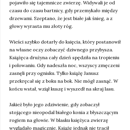
pojawiło się tajemnicze zwierzę. Widywali je od
czasu do czasu bartnicy, gdy przemykało między
drzewami. Szeptano, że jest białe jak śnieg, a z
głowy wyrasta mu złoty róg.
Wieści szybko dotarły do księcia, który postanowił
na własne oczy zobaczyć dziwnego przybysza.
Książęca drużyna cały dzień spędziła na tropieniu
i polowaniu. Gdy nadeszła noc, wszyscy zmęczeni
zasnęli przy ognisku. Tylko książę Janusz
przekręcał się z boku na bok. Nie mógł zasnąć. W
końcu wstał, wziął kuszę i wyszedł na skraj lasu.
Jakież było jego zdziwienie, gdy zobaczył
stojącego nieopodal białego konia z błyszczącym
rogiem na głowie. W blasku księżyca zwierzę
wyglądało magicznie. Książę jednak nie tracił