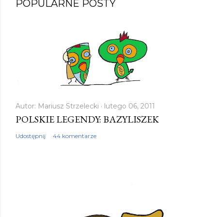
POPULARNE POSTY
r
z
e
ś
l
i
j
k
Autor:
Mariusz Strzelecki
lutego 06, 2011
POLSKIE LEGENDY: BAZYLISZEK
o
m
Udostępnij
44 komentarze
e
n
t
a
r