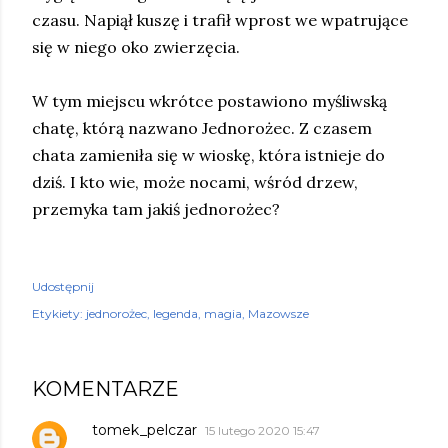
czasu. Napiął kuszę i trafił wprost we wpatrujące
się w niego oko zwierzęcia.
W tym miejscu wkrótce postawiono myśliwską
chatę, którą nazwano Jednorożec. Z czasem
chata zamieniła się w wioskę, która istnieje do
dziś. I kto wie, może nocami, wśród drzew,
przemyka tam jakiś jednorożec?
Udostępnij
Etykiety:
jednorożec
legenda
magia
Mazowsze
KOMENTARZE
tomek_pelczar
15 lutego 2020 15:47