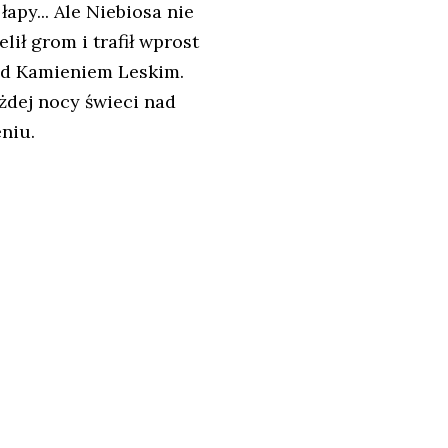
apy... Ale Niebiosa nie
ił grom i trafił wprost
tąd Kamieniem Leskim.
żdej nocy świeci nad
niu.