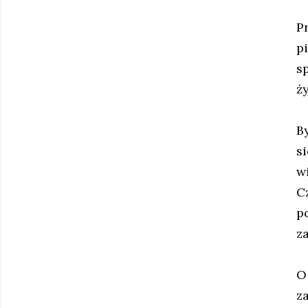
P
p
s
ży
B
s
w
C
p
za
O
z