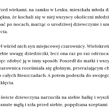
rzed wiekami, na zamku w Lesku, mieszkała młoda dzi
iękna, że kochali się w niej wszyscy okoliczni młodz
pać po nocach, marząc o urodziwej dziewczynie i s
cia.
ył wśród nich syn miejscowej czarownicy. Wielokrot
iebie uwagę dziedziczki, lecz ona raz po raz odrzuca
ięc zdobyć ją w inny sposób. Poszedł do matki i wszy
zarownica roześmiała się głośnym, przerażającym chi
o całych Bieszczadach. A potem podeszła do swojego 
klęcia.
 świcie dziewczyna narzuciła na siebie halkę i wysz
asnute mgłą i szła przed siebie, popędzana szeptami 