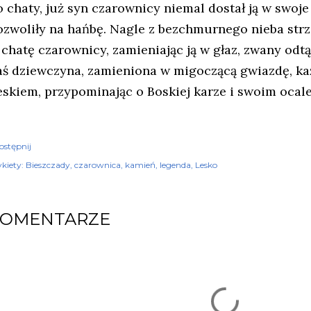
 chaty, już syn czarownicy niemal dostał ją w swoje ł
ozwoliły na hańbę. Nagle z bezchmurnego nieba strzel
 chatę czarownicy, zamieniając ją w głaz, zwany od
aś dziewczyna, zamieniona w migoczącą gwiazdę, ka
eskiem, przypominając o Boskiej karze i swoim ocale
ostępnij
kiety:
Bieszczady
czarownica
kamień
legenda
Lesko
KOMENTARZE