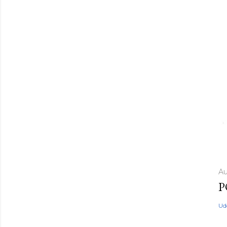
Au
P
Ud