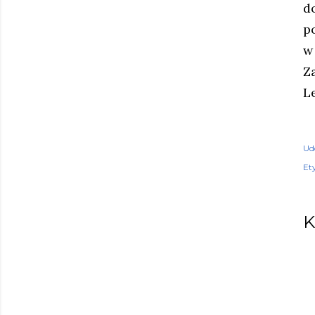
do
p
w
Z
L
Ud
Ety