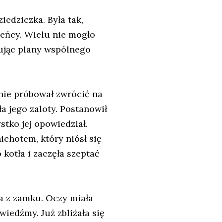
edziczka. Była tak,
ieńcy. Wielu nie mogło
nując plany wspólnego
nie próbował zwrócić na
ła jego zaloty. Postanowił
stko jej opowiedział.
chotem, który niósł się
kotła i zaczęła szeptać
ła z zamku. Oczy miała
wiedźmy. Już zbliżała się