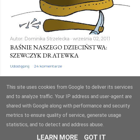
Autor:
Dominika Strzelecka
września 02, 2011
BAŚNIE NASZEGO DZIECIŃSTWA:
SZEWCZYK DRATEWKA
Udostępnij
24 komentarze
This site uses cookies from Google to deliver its services
and to analyze traffic. Your IP address and user-agent are
shared with Google along with performance and security
Obsługiwane przez usługę Blogger
metrics to ensure quality of service, generate usage
Autor obrazów motywu:
Mae Burke
statistics, and to detect and address abuse.
© bajkowyzakatek.eu 2010 - 2024. Wszelkie prawa zastrzeżone
LEARN MORE
GOT IT