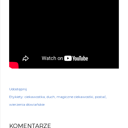
Udostępnij
Etykiety:
ciekawostka
duch
magiczne ciekawostki
postać
wierzenia słowiańskie
KOMENTARZE