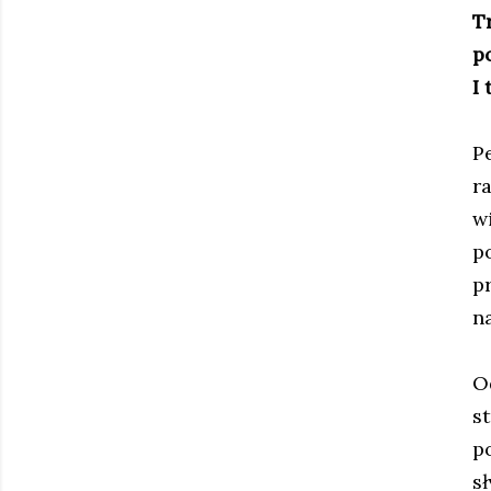
T
p
I
P
r
wi
p
p
n
O
s
p
s