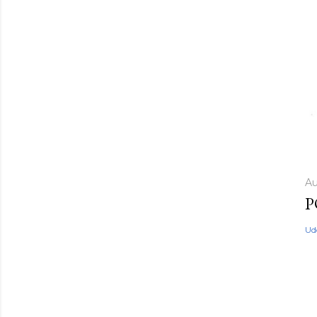
Au
P
Ud