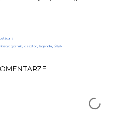
ostępnij
kiety:
górnik
klasztor
legenda
Śląsk
KOMENTARZE