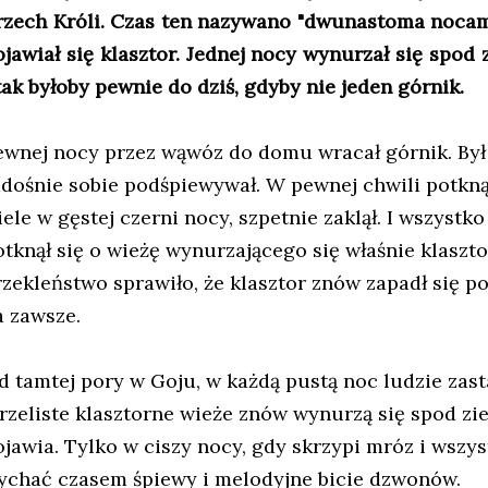
rzech Króli. Czas ten nazywano "dwunastoma nocam
ojawiał się klasztor. Jednej nocy wynurzał się spod 
 tak byłoby pewnie do dziś, gdyby nie jeden górnik.
ewnej nocy przez wąwóz do domu wracał górnik. Był
adośnie sobie podśpiewywał. W pewnej chwili potknął
ele w gęstej czerni nocy, szpetnie zaklął. I wszystko
otknął się o wieżę wynurzającego się właśnie klaszt
rzekleństwo sprawiło, że klasztor znów zapadł się p
a zawsze.
d tamtej pory w Goju, w każdą pustą noc ludzie zast
trzeliste klasztorne wieże znów wynurzą się spod ziem
ojawia. Tylko w ciszy nocy, gdy skrzypi mróz i wszy
łychać czasem śpiewy i melodyjne bicie dzwonów.