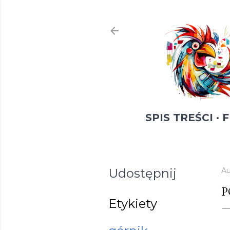
SPIS TREŚCI
F
Udostępnij
Au
P
Etykiety