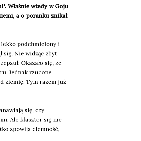
i". Właśnie wtedy w Goju
ziemi, a o poranku znikał.
 lekko podchmielony i
 się. Nie widząc zbyt
 zepsuł. Okazało się, że
oru. Jednak rzucone
od ziemię. Tym razem już
anawiają się, czy
i. Ale klasztor się nie
stko spowija ciemność,