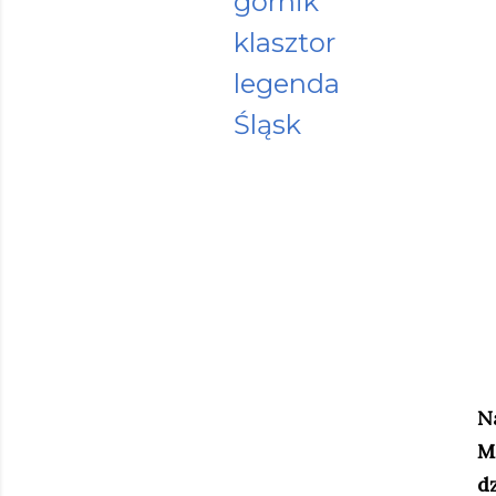
górnik
klasztor
legenda
Śląsk
N
M
d