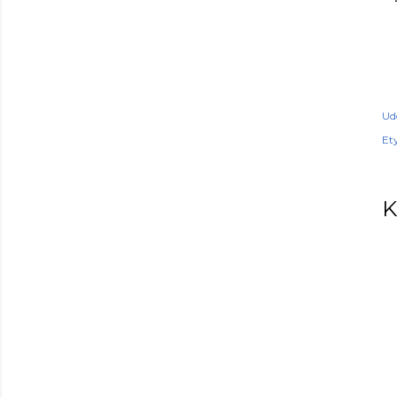
Ud
Ety