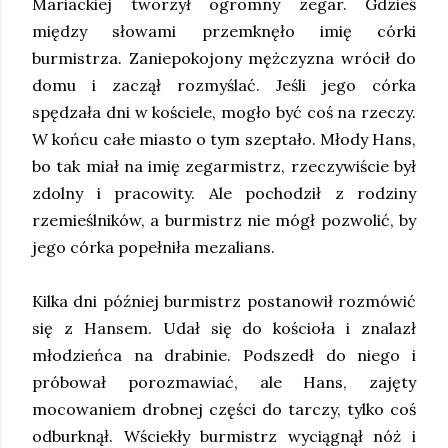
Mariackiej tworzył ogromny zegar. Gdzieś
między słowami przemknęło imię córki
burmistrza. Zaniepokojony mężczyzna wrócił do
domu i zaczął rozmyślać. Jeśli jego córka
spędzała dni w kościele, mogło być coś na rzeczy.
W końcu całe miasto o tym szeptało. Młody Hans,
bo tak miał na imię zegarmistrz, rzeczywiście był
zdolny i pracowity. Ale pochodził z rodziny
rzemieślników, a burmistrz nie mógł pozwolić, by
jego córka popełniła mezalians.
Kilka dni później burmistrz postanowił rozmówić
się z Hansem. Udał się do kościoła i znalazł
młodzieńca na drabinie. Podszedł do niego i
próbował porozmawiać, ale Hans, zajęty
mocowaniem drobnej części do tarczy, tylko coś
odburknął. Wściekły burmistrz wyciągnął nóż i