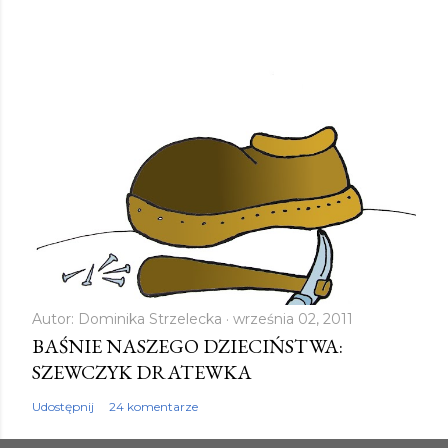
e
n
t
a
r
z
Autor:
Dominika Strzelecka
września 02, 2011
BAŚNIE NASZEGO DZIECIŃSTWA:
SZEWCZYK DRATEWKA
Udostępnij
24 komentarze