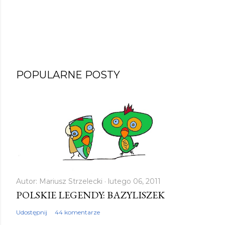
P
POPULARNE POSTY
r
z
e
ś
l
i
j
k
Autor:
Mariusz Strzelecki
lutego 06, 2011
POLSKIE LEGENDY: BAZYLISZEK
o
m
Udostępnij
44 komentarze