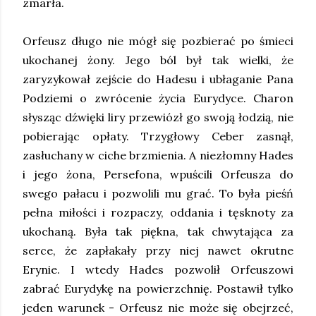
zmarła.
Orfeusz długo nie mógł się pozbierać po śmieci
ukochanej żony. Jego ból był tak wielki, że
zaryzykował zejście do Hadesu i ubłaganie Pana
Podziemi o zwrócenie życia Eurydyce. Charon
słysząc dźwięki liry przewiózł go swoją łodzią, nie
pobierając opłaty. Trzygłowy Ceber zasnął,
zasłuchany w ciche brzmienia. A niezłomny Hades
i jego żona, Persefona, wpuścili Orfeusza do
swego pałacu i pozwolili mu grać. To była pieśń
pełna miłości i rozpaczy, oddania i tęsknoty za
ukochaną. Była tak piękna, tak chwytająca za
serce, że zapłakały przy niej nawet okrutne
Erynie. I wtedy Hades pozwolił Orfeuszowi
zabrać Eurydykę na powierzchnię. Postawił tylko
jeden warunek - Orfeusz nie może się obejrzeć,