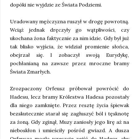
dopóki nie wyjdzie ze Świata Podziemi.
Uradowany mężczyzna ruszył w drogę powrotną.
Wciąż jednak dręczyły go wątpliwości, czy
ukochana żona faktycznie za nim idzie. Gdy był już
tak blisko wyjścia, że widział promienie słońca,
obejrzał się. I zobaczył swoją Eurydykę,
pochłanianą na zawsze przez mroczne bramy
Świata Zmarłych.
Zrozpaczony Orfeusz próbował powrócić do
Hadesu, lecz bramy Królestwa Hadesa pozostały
dla niego zamknięte. Przez resztę życia śpiewak
bezskutecznie starał się zagłuszyć ból i tęsknotę
za żoną. Gdy zginął, Muzy zaniosły jego lirę aż na
nieboskłon i umieściły pośród gwiazd. A dusza
Orfeusza mogła wreszcie zejść do Hadesu, aby