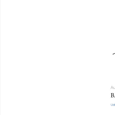
Au
B
Ud