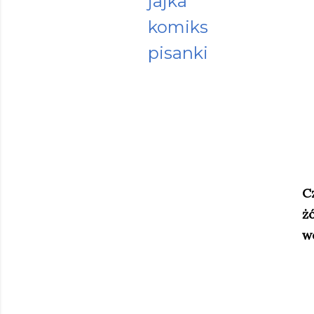
jajka
komiks
pisanki
C
ż
w