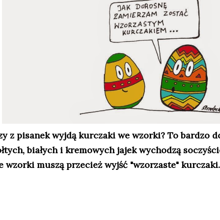
zy z pisanek wyjdą kurczaki we wzorki? To bardzo do
ółtych, białych i kremowych jajek wychodzą soczyście
e wzorki muszą przecież wyjść "wzorzaste" kurczaki. 