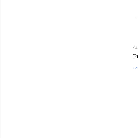
Au
P
Ud