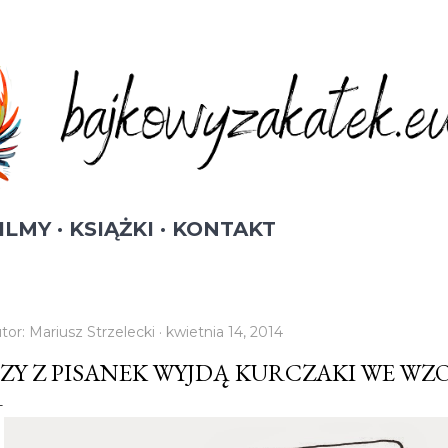
Przejdź do głównej zawartości
ILMY
KSIĄŻKI
KONTAKT
tor:
Mariusz Strzelecki
kwietnia 14, 2014
ZY Z PISANEK WYJDĄ KURCZAKI WE WZ