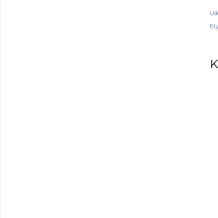
Ud
Ety