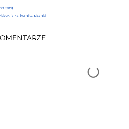
ostępnij
kiety:
jajka
komiks
pisanki
KOMENTARZE