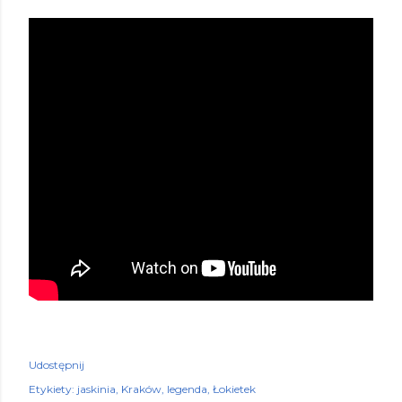
Udostępnij
Etykiety:
jaskinia
Kraków
legenda
Łokietek