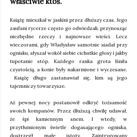
właściwie ktoś.
Książę mieszkał w jaskini przez dłuższy czas. Jego
zaufani rycerze często go odwiedzali, przynosząc
niezbędne rzeczy i najnowsze wieści. Lecz
wieczorami, gdy Władysław samotnie siadał przy
ognisku, słyszał wokół siebie cichutkie głosy i jakby
tupotanie stóp. Każdego ranka grota lśniła
czystością, a konie były nakarmione i wyczesane.
Książę długo zastanawiał się, kim są jego
tajemniczy towarzysze.
Aż pewnej nocy postanowił odkryć tożsamość
swoich kompanów. Przez dłuższą chwilę udawał,
że śpi kamiennym snem. I wtedy, w
przytłumionym świetle dogasającego ogniska,
dostrzegł małe istoty. Zaintrygowany