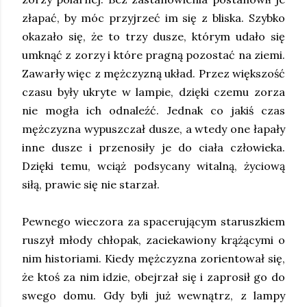
złapać, by móc przyjrzeć im się z bliska. Szybko
okazało się, że to trzy dusze, którym udało się
umknąć z zorzy i które pragną pozostać na ziemi.
Zawarły więc z mężczyzną układ. Przez większość
czasu były ukryte w lampie, dzięki czemu zorza
nie mogła ich odnaleźć. Jednak co jakiś czas
mężczyzna wypuszczał dusze, a wtedy one łapały
inne dusze i przenosiły je do ciała człowieka.
Dzięki temu, wciąż podsycany witalną, życiową
siłą, prawie się nie starzał.
Pewnego wieczora za spacerującym staruszkiem
ruszył młody chłopak, zaciekawiony krążącymi o
nim historiami. Kiedy mężczyzna zorientował się,
że ktoś za nim idzie, obejrzał się i zaprosił go do
swego domu. Gdy byli już wewnątrz, z lampy