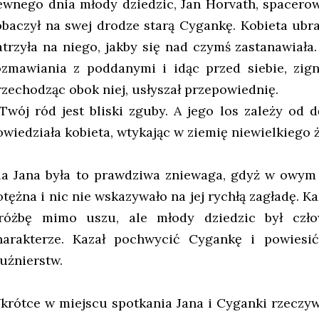
ewnego dnia młody dziedzic, Jan Horvath, spacero
obaczył na swej drodze starą Cygankę. Kobieta ub
atrzyła na niego, jakby się nad czymś zastanawiała
ozmawiania z poddanymi i idąc przed siebie, zig
rzechodząc obok niej, usłyszał przepowiednię.
 Twój ród jest bliski zguby. A jego los zależy od 
owiedziała kobieta, wtykając w ziemię niewielkiego ż
la Jana była to prawdziwa zniewaga, gdyż w owym 
otężna i nic nie wskazywało na jej rychłą zagładę. K
różbę mimo uszu, ale młody dziedzic był czł
harakterze. Kazał pochwycić Cygankę i powiesić
luźnierstw.
krótce w miejscu spotkania Jana i Cyganki rzeczyw