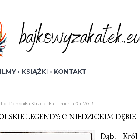
Przejdź do głównej zawartości
ILMY
KSIĄŻKI
KONTAKT
tor:
Dominika Strzelecka
grudnia 04, 2013
OLSKIE LEGENDY: O NIEDZICKIM DĘBIE
Dąb. Kró