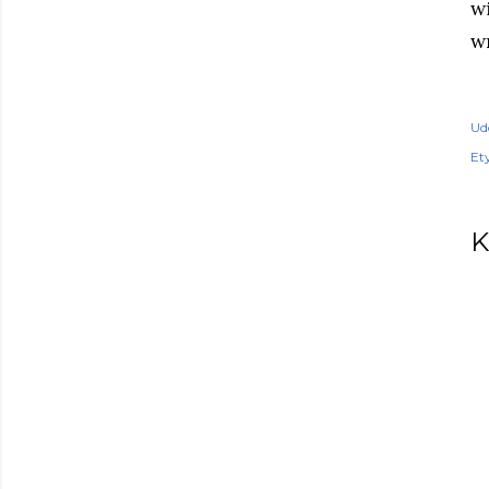
w
w
Ud
Ety