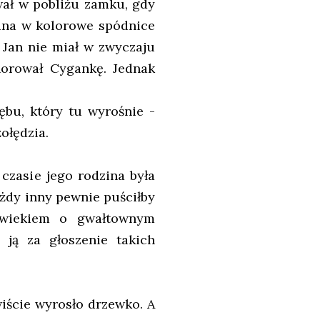
wał w pobliżu zamku, gdy
rana w kolorowe spódnice
. Jan nie miał w zwyczaju
norował Cygankę. Jednak
dębu, który tu wyrośnie -
ołędzia.
czasie jego rodzina była
ażdy inny pewnie puściłby
owiekiem o gwałtownym
 ją za głoszenie takich
iście wyrosło drzewko. A