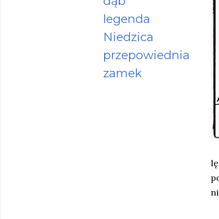
dąb
legenda
Niedzica
przepowiednia
zamek
l
p
n