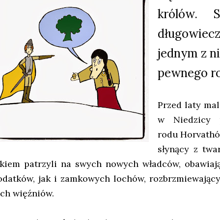
królów. 
długowiecz
jednym z ni
pewnego r
Przed laty ma
w Niedzicy 
rodu
Horvathów
słynący z twa
ękiem patrzyli na swych nowych władców, obawiaj
odatków, jak i zamkowych lochów, rozbrzmiewając
ich więźniów.