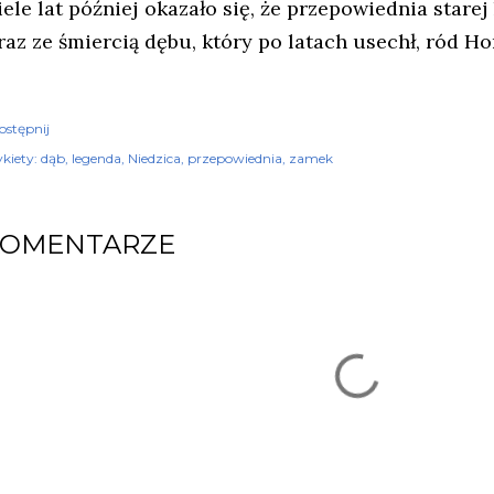
iele lat później okazało się, że przepowiednia starej
raz ze śmiercią dębu, który po latach usechł, ród H
ostępnij
kiety:
dąb
legenda
Niedzica
przepowiednia
zamek
KOMENTARZE