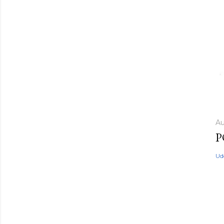
Au
P
Ud