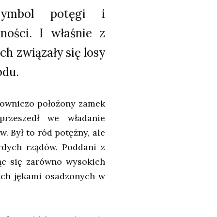
Symbol potęgi i
ności. I właśnie z
ch związały się losy
odu.
lowniczo położony zamek
przeszedł we władanie
. Był to ród potężny, ale
rdych rządów. Poddani z
ąc się zarówno wysokich
ych jękami osadzonych w