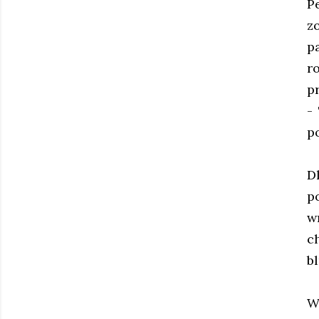
P
z
p
r
p
-
p
D
p
w
c
b
W