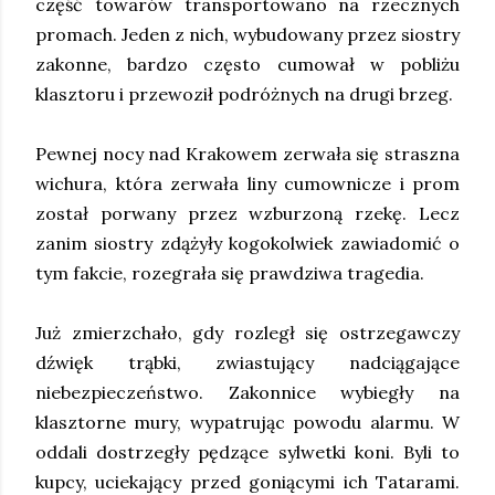
część towarów transportowano na rzecznych
promach. Jeden z nich, wybudowany przez siostry
zakonne, bardzo często cumował w pobliżu
klasztoru i przewoził podróżnych na drugi brzeg.
Pewnej nocy nad Krakowem zerwała się straszna
wichura, która zerwała liny cumownicze i prom
został porwany przez wzburzoną rzekę. Lecz
zanim siostry zdążyły kogokolwiek zawiadomić o
tym fakcie, rozegrała się prawdziwa tragedia.
Już zmierzchało, gdy rozległ się ostrzegawczy
dźwięk trąbki, zwiastujący nadciągające
niebezpieczeństwo. Zakonnice wybiegły na
klasztorne mury, wypatrując powodu alarmu. W
oddali dostrzegły pędzące sylwetki koni. Byli to
kupcy, uciekający przed goniącymi ich Tatarami.