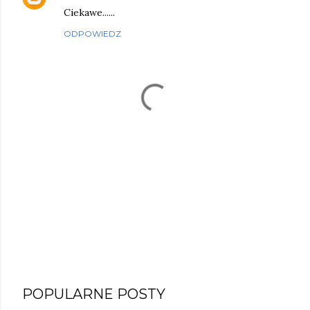
Ciekawe......
ODPOWIEDZ
P
POPULARNE POSTY
r