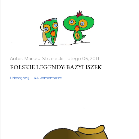
z
e
ś
l
i
j
k
Autor:
Mariusz Strzelecki
lutego 06, 2011
POLSKIE LEGENDY: BAZYLISZEK
o
m
Udostępnij
44 komentarze
e
n
t
a
r
z