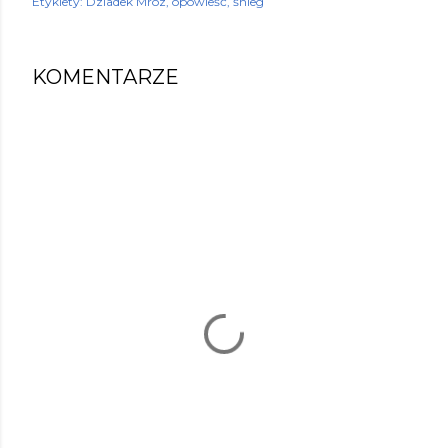
Etykiety:
Dziadek Mróz
opowieść
śnieg
KOMENTARZE