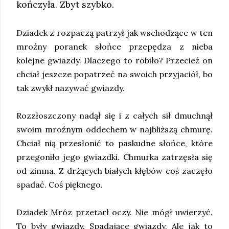
kończyła. Zbyt szybko.
Dziadek z rozpaczą patrzył jak wschodzące w ten
mroźny poranek słońce przepędza z nieba
kolejne gwiazdy. Dlaczego to robiło? Przecież on
chciał jeszcze popatrzeć na swoich przyjaciół, bo
tak zwykł nazywać gwiazdy.
Rozzłoszczony nadął się i z całych sił dmuchnął
swoim mroźnym oddechem w najbliższą chmurę.
Chciał nią przesłonić to paskudne słońce, które
przegoniło jego gwiazdki. Chmurka zatrzęsła się
od zimna. Z drżących białych kłębów coś zaczęło
spadać. Coś pięknego.
Dziadek Mróz przetarł oczy. Nie mógł uwierzyć.
To były gwiazdy. Spadające gwiazdy. Ale jak to