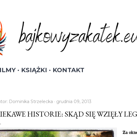
Przejdź do głównej zawartości
ILMY
KSIĄŻKI
KONTAKT
tor:
Dominika Strzelecka
grudnia 09, 2013
IEKAWE HISTORIE: SKĄD SIĘ WZIĘŁY LE
Za okne