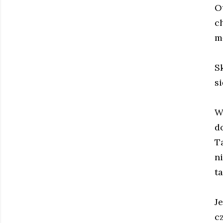
O
c
m
S
s
W
d
T
n
t
J
c