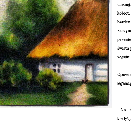
ciasne
kobiet
bardzo
zaczyn
przeni
świata
wyjaśni
Opowi
legendą
No wła
kiedyś 