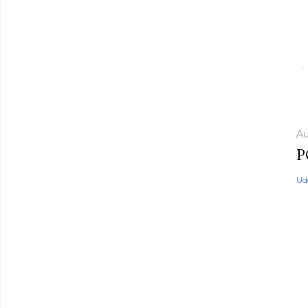
Au
P
Ud