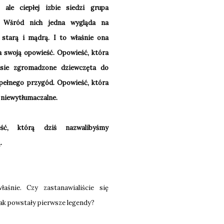
j, ale ciepłej izbie siedzi grupa
. Wśród nich jedna wygląda na
 starą i mądrą. I to właśnie ona
a swoją opowieść. Opowieść, która
esie zgromadzone dziewczęta do
 pełnego przygód. Opowieść, która
 niewytłumaczalne.
eść, którą dziś nazwalibyśmy
.
śnie. Czy zastanawialiście się
jak powstały pierwsze legendy?