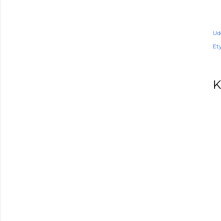
Ud
Ety