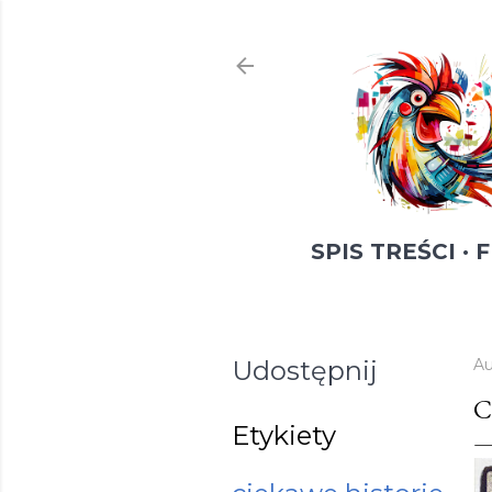
SPIS TREŚCI
F
Udostępnij
Au
C
Etykiety