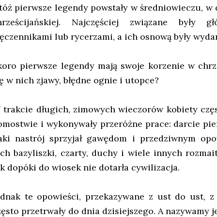
tóż pierwsze legendy powstały w średniowieczu, w
hrześcijańskiej. Najczęściej związane były 
ęczennikami lub rycerzami, a ich osnową były wydar
koro pierwsze legendy mają swoje korzenie w chrze
ię w nich zjawy, błędne ognie i utopce?
 trakcie długich, zimowych wieczorów kobiety częs
omostwie i wykonywały przeróżne prace: darcie pier
aki nastrój sprzyjał gawędom i przedziwnym opo
ich bazyliszki, czarty, duchy i wiele innych rozmai
ak dopóki do wiosek nie dotarła cywilizacja.
ednak te opowieści, przekazywane z ust do ust, z
zęsto przetrwały do dnia dzisiejszego. A nazywamy j