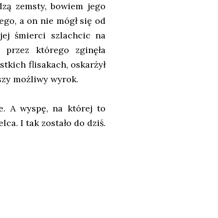
ądzą zemsty, bowiem jego
go, a on nie mógł się od
ej śmierci szlachcic na
, przez którego zginęła
tkich flisakach, oskarżył
ższy możliwy wyrok.
e. A wyspę, na której to
a. I tak zostało do dziś.