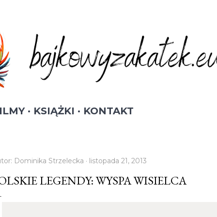
Przejdź do głównej zawartości
ILMY
KSIĄŻKI
KONTAKT
tor:
Dominika Strzelecka
listopada 21, 2013
OLSKIE LEGENDY: WYSPA WISIELCA