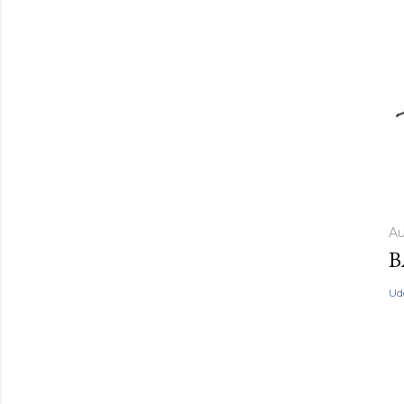
Au
B
Ud