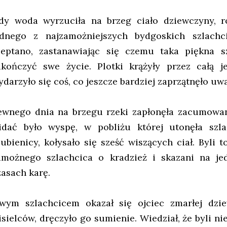
dy woda wyrzuciła na brzeg ciało dziewczyny, r
ednego z najzamożniejszych bydgoskich szlach
zeptano, zastanawiając się czemu taka piękna s
akończyć swe życie. Plotki krążyły przez całą j
ydarzyło się coś, co jeszcze bardziej zaprzątnęło u
ewnego dnia na brzegu rzeki zapłonęła zacumowan
idać było wyspę, w pobliżu której utonęła szla
zubienicy, kołysało się sześć wiszących ciał. Byli t
amożnego szlachcica o kradzież i skazani na je
zasach karę.
wym szlachcicem okazał się ojciec zmarłej dzie
isielców, dręczyło go sumienie. Wiedział, że byli ni