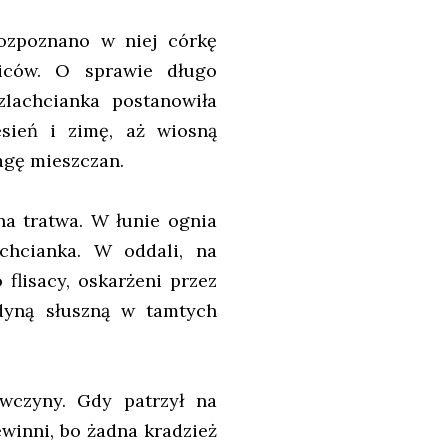
ozpoznano w niej córkę
ciców. O sprawie długo
zlachcianka postanowiła
esień i zimę, aż wiosną
wagę mieszczan.
a tratwa. W łunie ognia
chcianka. W oddali, na
o flisacy, oskarżeni przez
dyną słuszną w tamtych
wczyny. Gdy patrzył na
ewinni, bo żadna kradzież