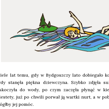
iele lat temu, gdy w Bydgoszczy lato dobiegało k
rdy stanęła piękna dziewczyna. Szybko zdjęła s
skoczyła do wody, po czym zaczęła płynąć w kie
iestety, już po chwili porwał ją wartki nurt, a w po
ógłby jej pomóc.