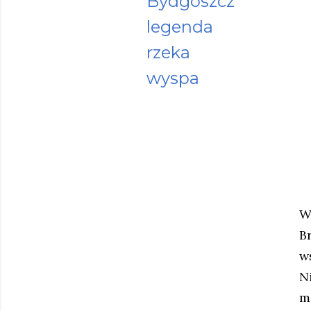
Bydgoszcz
legenda
rzeka
wyspa
W
B
w
N
m