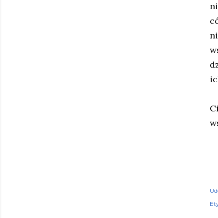
n
c
n
w
d
i
C
w
Ud
Ety