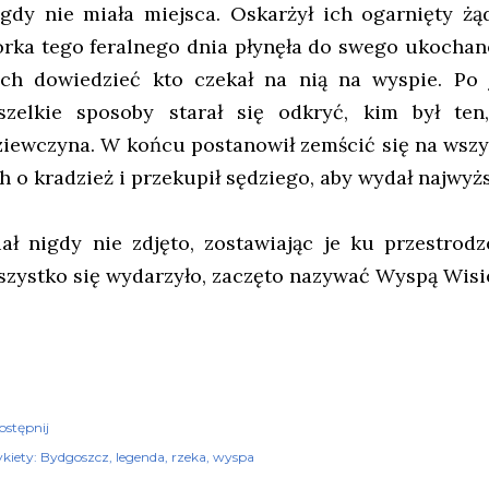
igdy nie miała miejsca. Oskarżył ich ogarnięty ż
órka tego feralnego dnia płynęła do swego ukochane
ich dowiedzieć kto czekał na nią na wyspie. Po j
szelkie sposoby starał się odkryć, kim był ten
ziewczyna. W końcu postanowił zemścić się na wszys
ch o kradzież i przekupił sędziego, aby wydał najwy
iał nigdy nie zdjęto, zostawiając je ku przestrodz
szystko się wydarzyło, zaczęto nazywać Wyspą Wisielc
ostępnij
kiety:
Bydgoszcz
legenda
rzeka
wyspa