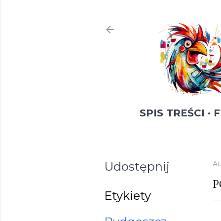
SPIS TREŚCI
F
Udostępnij
Au
P
Etykiety