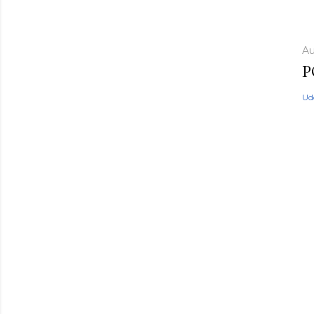
Au
P
Ud