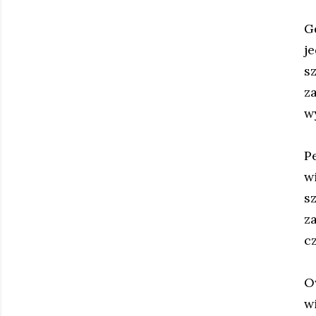
G
j
s
z
w
P
w
s
z
c
O
w