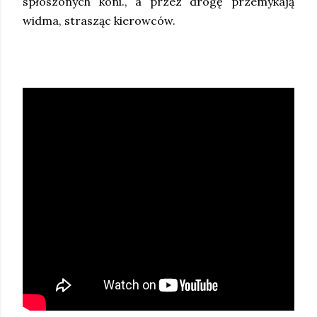
spłoszonych koni., a przez drogę przemykają
widma, strasząc kierowców.