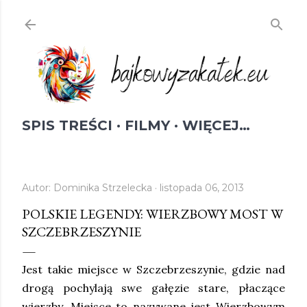
Przejdź do głównej zawartości
SPIS TREŚCI
FILMY
WIĘCEJ…
Autor:
Dominika Strzelecka
listopada 06, 2013
POLSKIE LEGENDY: WIERZBOWY MOST W
SZCZEBRZESZYNIE
Jest takie miejsce w Szczebrzeszynie, gdzie nad
drogą pochylają swe gałęzie stare, płaczące
wierzby. Miejsce to nazywane jest Wierzbowym