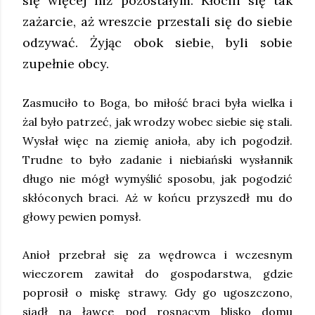
się więcej niż pozostałym. Kłócili się tak
zażarcie, aż wreszcie przestali się do siebie
odzywać. Żyjąc obok siebie, byli sobie
zupełnie obcy.
Zasmuciło to Boga, bo miłość braci była wielka i
żal było patrzeć, jak wrodzy wobec siebie się stali.
Wysłał więc na ziemię anioła, aby ich pogodził.
Trudne to było zadanie i niebiański wysłannik
długo nie mógł wymyślić sposobu, jak pogodzić
skłóconych braci. Aż w końcu przyszedł mu do
głowy pewien pomysł.
Anioł przebrał się za wędrowca i wczesnym
wieczorem zawitał do gospodarstwa, gdzie
poprosił o miskę strawy. Gdy go ugoszczono,
siadł na ławce pod rosnącym blisko domu