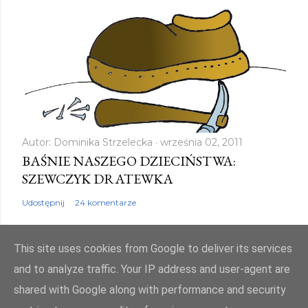
Autor:
Dominika Strzelecka
września 02, 2011
BAŚNIE NASZEGO DZIECIŃSTWA:
SZEWCZYK DRATEWKA
Udostępnij
24 komentarze
This site uses cookies from Google to deliver its services
and to analyze traffic. Your IP address and user-agent are
shared with Google along with performance and security
Obsługiwane przez usługę Blogger