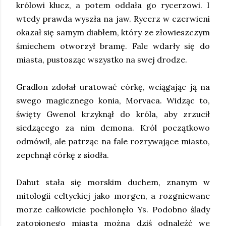
królowi klucz, a potem oddała go rycerzowi. I
wtedy prawda wyszła na jaw. Rycerz w czerwieni
okazał się samym diabłem, który ze złowieszczym
śmiechem otworzył bramę. Fale wdarły się do
miasta, pustosząc wszystko na swej drodze.
Gradlon zdołał uratować córkę, wciągając ją na
swego magicznego konia, Morvaca. Widząc to,
święty Gwenol krzyknął do króla, aby zrzucił
siedzącego za nim demona. Król początkowo
odmówił, ale patrząc na fale rozrywające miasto,
zepchnął córkę z siodła.
Dahut stała się morskim duchem, znanym w
mitologii celtyckiej jako morgen, a rozgniewane
morze całkowicie pochłonęło Ys. Podobno ślady
zatopionego miasta można dziś odnaleźć we