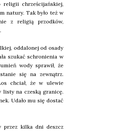
eligii chrześcijańskiej,
m natury. Tak było też w
nie z religią przodków,
.
lkiej, oddalonej od osady
ała szukać schronienia w
trumień wody sprawił, że
stanie się na zewnątrz.
os chciał, że w ulewie
 listy na czeską granicę.
tunek. Udało mu się dostać
 przez kilka dni deszcz