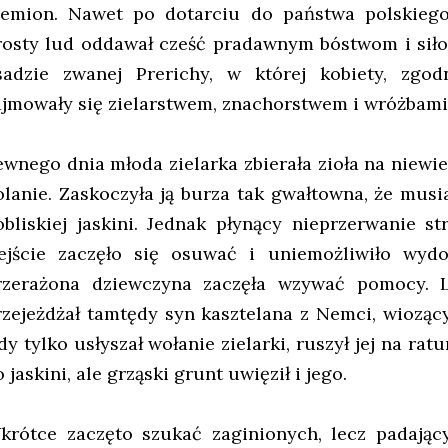
lemion. Nawet po dotarciu do państwa polskiego r
rosty lud oddawał cześć pradawnym bóstwom i siło
sadzie zwanej Prerichy, w której kobiety, zgod
ajmowały się zielarstwem, znachorstwem i wróżbami
ewnego dnia młoda zielarka zbierała zioła na niewie
olanie. Zaskoczyła ją burza tak gwałtowna, że musi
obliskiej jaskini. Jednak płynący nieprzerwanie s
ejście zaczęło się osuwać i uniemożliwiło wydo
rzerażona dziewczyna zaczęła wzywać pomocy. L
rzejeżdżał tamtędy syn kasztelana z Nemci, wiozący
dy tylko usłyszał wołanie zielarki, ruszył jej na ra
 jaskini, ale grząski grunt uwięził i jego.
krótce zaczęto szukać zaginionych, lecz padający