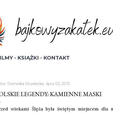
Przejdź do głównej zawartości
ILMY
KSIĄŻKI
KONTAKT
tor:
Dominika Strzelecka
lipca 02, 2013
OLSKIE LEGENDY: KAMIENNE MASKI
rzed wiekami Ślęża była świętym miejscem dla m