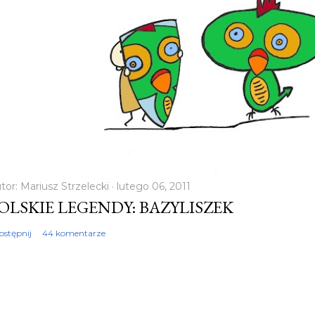
m
tor:
Mariusz Strzelecki
lutego 06, 2011
OLSKIE LEGENDY: BAZYLISZEK
ostępnij
44 komentarze