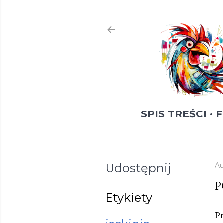
SPIS TREŚCI
F
Udostępnij
Au
P
Etykiety
P