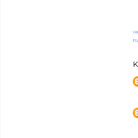
Ud
Ety