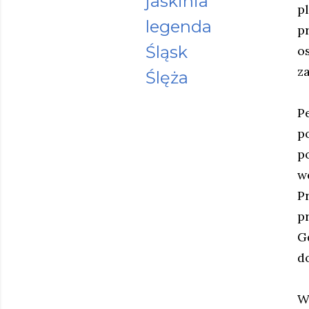
jaskinia
p
legenda
p
Śląsk
o
z
Ślęża
P
p
p
w
P
p
G
do
W