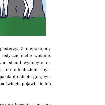
pasterzy. Zaniepokojony
usłyszał ciche wołanie.
ymi siłami wydobyto na
z ich odnalezienia była
pałała do siebie gorącym
na świecie pojawił się ich
ał on kościół, a w jego