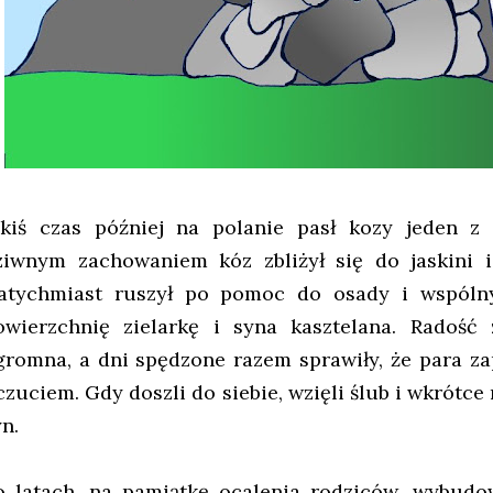
akiś czas później na polanie pasł kozy jeden z 
ziwnym zachowaniem kóz zbliżył się do jaskini i 
atychmiast ruszył po pomoc do osady i wspóln
owierzchnię zielarkę i syna kasztelana. Radość 
gromna, a dni spędzone razem sprawiły, że para za
czuciem. Gdy doszli do siebie, wzięli ślub i wkrótce 
yn.
o latach, na pamiątkę ocalenia rodziców, wybudow