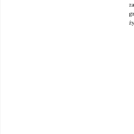
za
g
ży