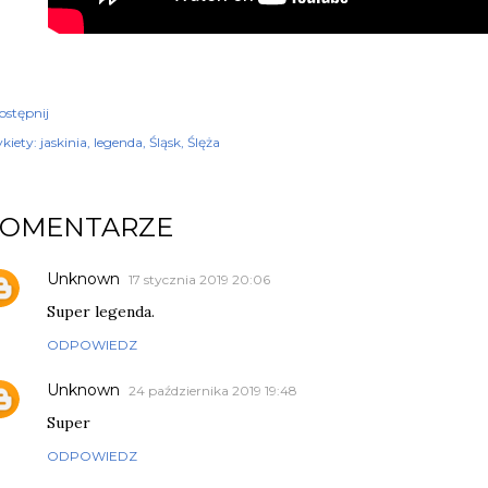
ostępnij
kiety:
jaskinia
legenda
Śląsk
Ślęża
KOMENTARZE
Unknown
17 stycznia 2019 20:06
Super legenda.
ODPOWIEDZ
Unknown
24 października 2019 19:48
Super
ODPOWIEDZ