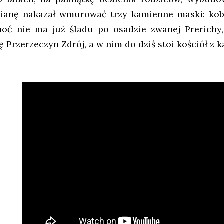
cianę nakazał wmurować trzy kamienne maski: kobi
hoć nie ma już śladu po osadzie zwanej Prerichy,
ię Przerzeczyn Zdrój, a w nim do dziś stoi kościół 