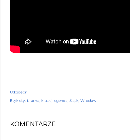
Udostępnij
Etykiety:
brama
kluski
legenda
Śląsk
Wrocław
KOMENTARZE