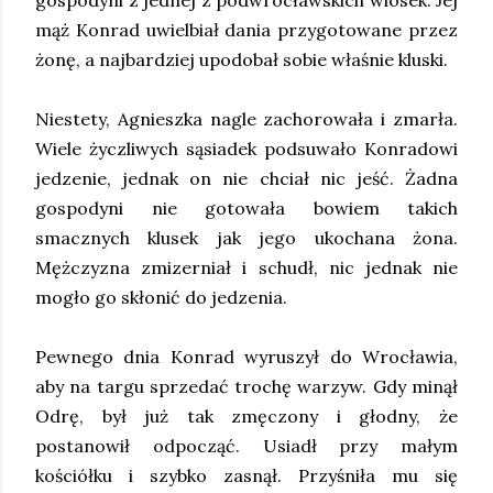
gospodyni z jednej z podwrocławskich wiosek. Jej
mąż Konrad uwielbiał dania przygotowane przez
żonę, a najbardziej upodobał sobie właśnie kluski.
Niestety, Agnieszka nagle zachorowała i zmarła.
Wiele życzliwych sąsiadek podsuwało Konradowi
jedzenie, jednak on nie chciał nic jeść. Żadna
gospodyni nie gotowała bowiem takich
smacznych klusek jak jego ukochana żona.
Mężczyzna zmizerniał i schudł, nic jednak nie
mogło go skłonić do jedzenia.
Pewnego dnia Konrad wyruszył do Wrocławia,
aby na targu sprzedać trochę warzyw. Gdy minął
Odrę, był już tak zmęczony i głodny, że
postanowił odpocząć. Usiadł przy małym
kościółku i szybko zasnął. Przyśniła mu się