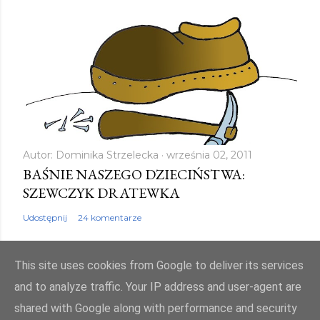
Autor:
Dominika Strzelecka
września 02, 2011
BAŚNIE NASZEGO DZIECIŃSTWA:
SZEWCZYK DRATEWKA
Udostępnij
24 komentarze
This site uses cookies from Google to deliver its services
and to analyze traffic. Your IP address and user-agent are
shared with Google along with performance and security
Obsługiwane przez usługę Blogger