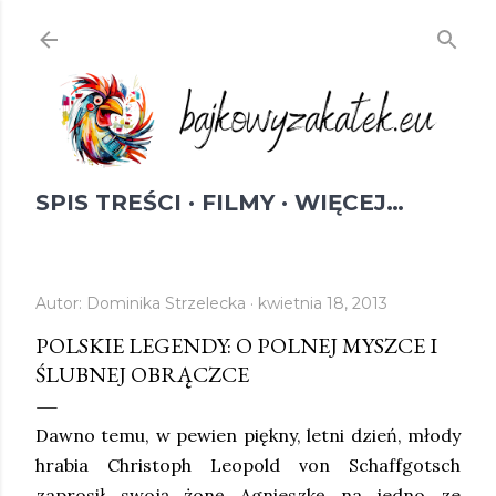
Przejdź do głównej zawartości
SPIS TREŚCI
FILMY
WIĘCEJ…
Autor:
Dominika Strzelecka
kwietnia 18, 2013
POLSKIE LEGENDY: O POLNEJ MYSZCE I
ŚLUBNEJ OBRĄCZCE
Dawno temu, w pewien piękny, letni dzień, młody
hrabia Christoph Leopold von Schaffgotsch
zaprosił swoją żonę Agnieszkę na jedno ze