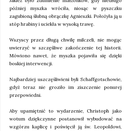
Jakież było zdumienie małżonków, gdy niedługo
później myszka wróciła, niosąc w pyszczku
zagubioną ślubną obrączkę Agnieszki. Położyła ją u
stóp hrabiny i uciekła w wysoką trawę.
Wszyscy przez długą chwilę milczeli, nie mogąc
uwierzyć w szczęśliwe zakończenie tej historii.
Mówiono nawet, że myszka pojawiła się dzięki
boskiej interwencji.
Najbardziej uszczęśliwieni byli Schaffgotschowie,
gdyż teraz nie groziło im ziszczenie ponurej
przepowiedni.
Aby upamiętnić to wydarzenie, Christoph jako
wotum dziękczynne postanowił wybudować na
wzgórzu kaplicę i poświęcił ją św. Leopoldowi,